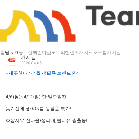
게시글 상세
⭐깨끗한나라 4월 생필품 브랜드전⭐
홈
팀워크
동네산책
런마일
모두의챌린지
캐시로또
보험
캐시딜
캐시딜
2026.04.05
⭐깨끗한나라 4월 생필품 브랜드전⭐
4/6(월)~4/12(일) 단 일주일간
늦기전에 쟁여야할 생필품 특가!
화장지/키친타올/생리대/물티슈 총출동!