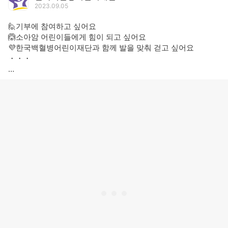
2023.09.05
🙋기부에 참여하고 싶어요
🙆소아암 어린이들에게 힘이 되고 싶어요
💜한국백혈병어린이재단과 함께 발을 맞춰 걷고 싶어요
・・・
🚶걸음으로 함께해요🏃
소아암 쉼터 개소를 위한 걷기 챌린지!
챌린지 기간(9.5. ~ 9.11.)동안 🚉지방거주 소아암 어린이들이
치료에만 집중하며 마음 편히 지낼 수 있는 🏡쉼터 개소를 응원
하기 위해 하루 6천걸음을 달성하세요!
일주일 간 3만 걸음 달성 시 최종 보상 캐시딜 💰1,000원 상품권
을 드립니다! (선착순 3만 명)
□ 참여기간 : 2023.9.5.(화) ~ 9.11.(월), 7일간
□ 참여방법 : 캐시워크 어플 내 "팀워크-쉼서포터 캠페인" 참
여!
☆★ 캐시워크 유저와 함께하는 팔로우 이벤트 ★☆