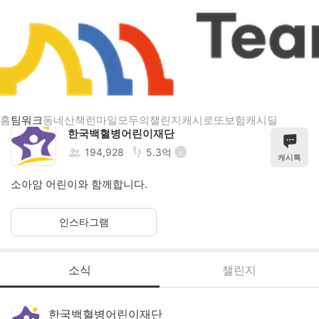
한국백혈병어린이재단
홈
팀워크
동네산책
런마일
모두의챌린지
캐시로또
보험
캐시딜
한국백혈병어린이재단
194,928
5.3억
캐시톡
소아암 어린이와 함께합니다.
인스타그램
소식
챌린지
한국백혈병어린이재단