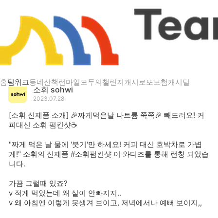
게시글 상세
[소휘 신제품 소개] 🎉짜게먹은날 나트륨 쭉쭉🎉 빼드려
홈
팀워크
동네산책
런마일
모두의챌린지
캐시로또
보험
캐시딜
소휘 sohwi
2023.07.28
[소휘 신제품 소개] 🎉짜게먹은날 나트륨 쭉쭉🎉 빼드려요! 커
피대신 소휘 펌킨샷☕
"짜게 먹은 날 물에 '붓기'만 하세요! 커피 대신 호박차로 가볍
게!" 소휘의 신제품 #소휘펌킨샷 이 와디즈를 통해 런칭 되었습
니다.
가끔 그럴때 있죠?
v 적게 먹었는데 왜 살이 안빠지지..
v 왜 아침엔 이렇게 못생겨 보이고, 저녁에서나 예뻐 보이지,,