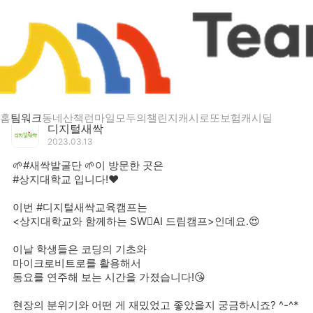
게시글 상세
🌱#새싹발굴단 🌱이 방문한 곳은
홈
팀워크
동네산책
런마일
모두의챌린지
캐시로또
보험
캐시딜
디지털새싹
2023.03.13
🌱#새싹발굴단 🌱이 방문한 곳은
#상지대학교 입니다!❤️
이번 #디지털새싹교육캠프는
<상지대학교와 함께하는 SWAI 드림캠프>인데요.😍
이날 학생들은 코딩의 기초와
마이크로비트로를 활용해서
동요를 연주해 보는 시간을 가졌습니다!😘
현장의 분위기와 어떤 게 재밌었고 좋았을지 궁금하시죠? ^-^*