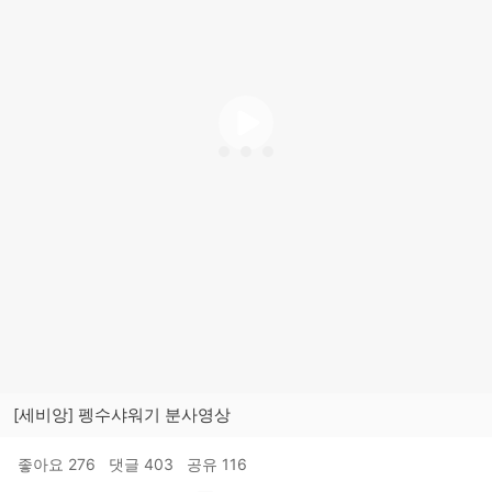
2) 기분 좋은 선물 펭수!
이제 선물도 센스있게😎
받자마자 웃음이 나오는, 요즘 필요한 아이템!
#선물추천템
3) 여행도 펭수와 함께
내피부는 소중하니까? 여행, 출장시 🧳
펭수와 함께 깨끗한 물로 샤워하세요!
#여행필수핫템
언제 어디서나 펭수 필터샤워기와 함께!!
펭-! 빠-! 👋
↓↓
https://bit.ly/3zgCNSb
[세비앙] 펭수샤워기 분사영상
좋아요
276
댓글
403
공유
116