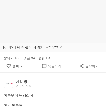
[세비앙] 펭수 필터 샤워기╰(*°▽°*)╯
좋아요
188
댓글
84
공유
129
좋아요
댓글쓰기
공유하기
세비앙
2022.07.18
여름맞이 득템소식
이번 여름도