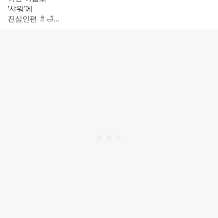
‘샤워’에
진심인편 🚿🛁
미리 준비하는 뜨거운 여름,
집의 샤워기까지 말썽이라면!!
프로모션으로 지금 장만하기!!
3만원 이상 욕실풋매트 증정
↓↓
https://bit.ly/3PhXr9R