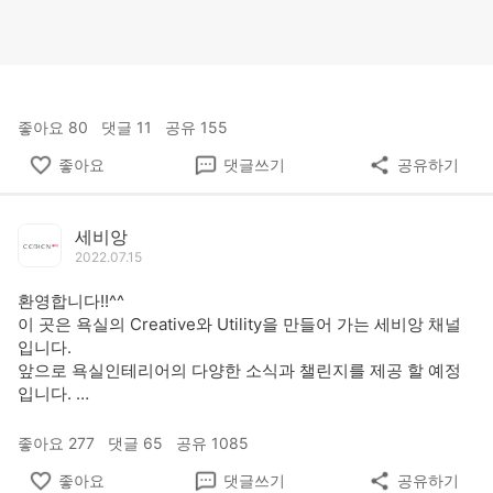
좋아요
80
댓글
11
공유
155
좋아요
댓글쓰기
공유하기
세비앙
2022.07.15
환영합니다!!^^
이 곳은 욕실의 Creative와 Utility을 만들어 가는 세비앙 채널
입니다.
앞으로 욕실인테리어의 다양한 소식과 챌린지를 제공 할 예정
입니다.
문의사항은 댓글을 남겨주세요!
욕실을 바꾸는 이름, 세비앙
좋아요
277
댓글
65
공유
1085
info--------
좋아요
댓글쓰기
공유하기
세비앙 쇼핑몰 :
https://www.cebienmall.com​​​​​​