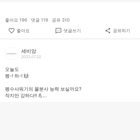
좋아요
196
댓글
119
공유
310
좋아요
댓글쓰기
공유하기
세비앙
2022.07.22
오늘도
펭-! 하-! 🙌
펭수샤워기의 물분사 능력 보실까요?
작지만 강하다!! 💪
1) 우리집 펭수 욕실!
펭수도 보고! 1석 2조💝
이제 샤워하는게 재미있다.
#펭수샤워기 #세비앙 #욕실인테리어