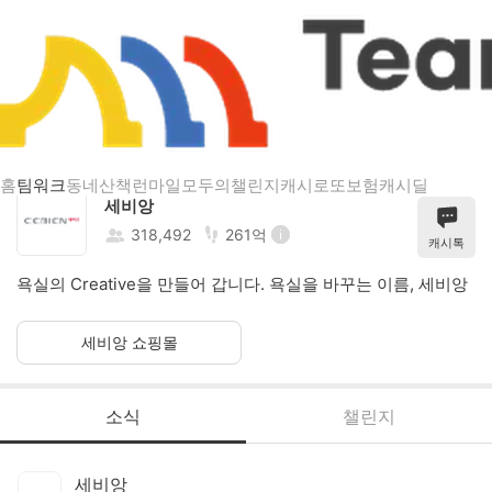
세비앙
홈
팀워크
동네산책
런마일
모두의챌린지
캐시로또
보험
캐시딜
세비앙
318,492
261억
캐시톡
욕실의 Creative을 만들어 갑니다. 욕실을 바꾸는 이름, 세비앙
세비앙 쇼핑몰
소식
챌린지
세비앙