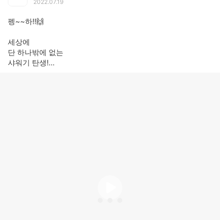
2022.07.19
펭~~하!!🙌
세상에
단 하나밖에 없는
샤워기 탄생!
샤워기 헤드에는 펭수의 얼굴이 그대로!✨
세비앙의 믿을 수 있는 필터까지 장착된 펭수샤워기!🐧🚿
세계 아토피협회 ‘최우수 상품’ 아토피 품질 인증마크 획득!🌿
↓↓
https://bit.ly/3zgCNSb