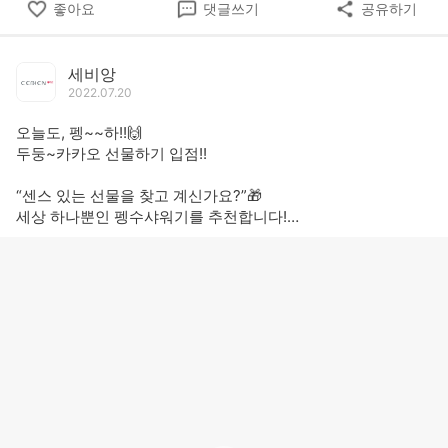
좋아요
댓글쓰기
공유하기
세비앙
2022.07.20
오늘도, 펭~~하!!🙌
두둥~카카오 선물하기 입점!!
“센스 있는 선물을 찾고 계신가요?”🎁
세상 하나뿐인 펭수샤워기를 추천합니다!
가족에게 친구에게 동료에게 센스 있는 선물
카카오 선물하기 접속 후
펭수샤워기를 검색하여 주세요!🔍
#집들이선물 #신혼집선물 #센스있는선물 #자취생선물