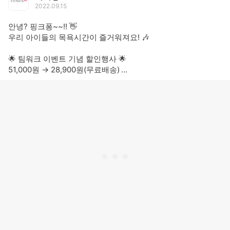
2022.09.15
안녕? 핑크퐁~~!! 👋
우리 아이들의 목욕시간이 즐거워져요! 🎶
🌟 팀워크 이벤트 기념 할인행사 🌟
51,000원 -> 28,900원(무료배송)
샤워기 헤드에는 귀여운 핑크퐁 캐릭터가 적용!❤️
세비앙의 믿을 수 있는 필터까지 장착된 핑크퐁 필터 샤워기! ✨
이물질제거, 잔류염소제거, 좋은 향이 나길 원하는 분! 🌿
↓↓
https://bit.ly/3S4d0D7