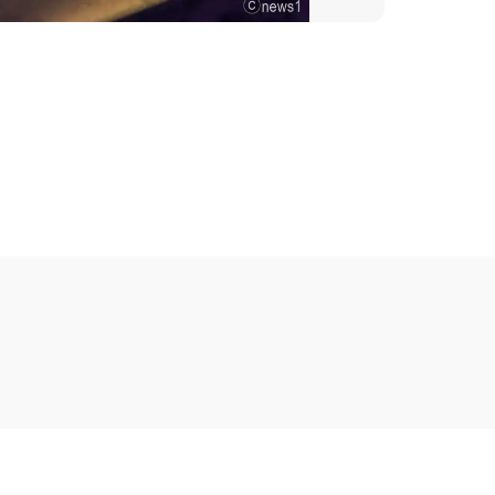
표이사: 나승균, 박정신
사업자등록번호: 849-88-00418
erved