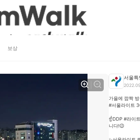
보상
서울특
2022.0
가을에 깜짝 방문
#서울라이트 30
☝️DDP #라
니다!😉 

✨서울라이트 #가