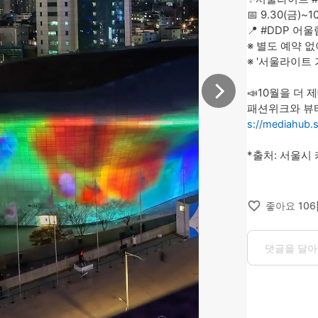
📅 9.30(금)~10
📍 #DDP 어
※ 별도 예약 없
※ '서울라이트 겨울
📣10월을 더 
패션위크와 뷰티
s://mediahub.
*출처: 서울시
좋아요
106