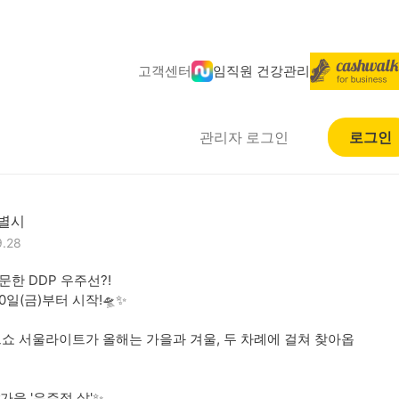
고객센터
임직원 건강관리
관리자 로그인
로그인
별시
9.28
한 DDP 우주선?!

일(금)부터 시작!🛸✨ 

이트쇼 서울라이트가 올해는 가을과 겨울, 두 차례에 걸쳐 찾아옵
을 '우주적 삶'✨
