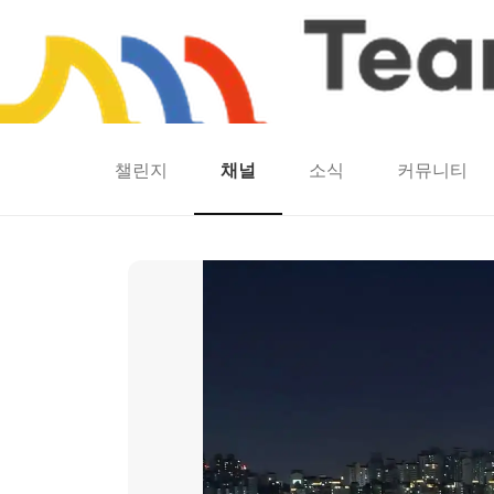
챌린지
채널
소식
커뮤니티
홈
팀워크
동네산책
런마일
모두의챌린지
캐시로또
보험
캐시딜
가을에 깜짝 방문한 DDP 우주선?!