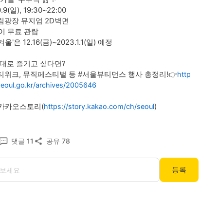
.9(일), 19:30~22:00

울림광장 뮤지엄 2D벽면

이 무료 관람

'은 12.16(금)~2023.1.1(일) 예정 

제대로 즐기고 싶다면?

위크, 뮤직페스티벌 등 #서울뷰티먼스 행사 총정리!👉
http
seoul.go.kr/archives/2005646
 카카오스토리(
)
https://story.kakao.com/ch/seoul
댓글
11
공유
78
등록