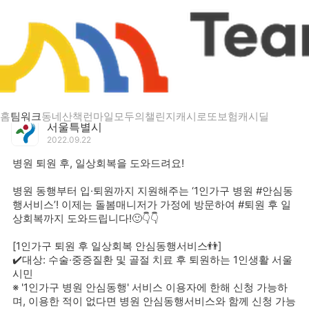
게시글 상세
병원 퇴원 후, 일상회복을 도와드려요!
홈
팀워크
동네산책
런마일
모두의챌린지
캐시로또
보험
캐시딜
서울특별시
2022.09.22
병원 퇴원 후, 일상회복을 도와드려요!
병원 동행부터 입·퇴원까지 지원해주는 ‘1인가구 병원 #안심동
행서비스’! 이제는 돌봄매니저가 가정에 방문하여 #퇴원 후 일
상회복까지 도와드립니다!🙂👇👇
[1인가구 퇴원 후 일상회복 안심동행서비스👬]
✔️대상: 수술·중증질환 및 골절 치료 후 퇴원하는 1인생활 서울
시민
※ '1인가구 병원 안심동행' 서비스 이용자에 한해 신청 가능하
며, 이용한 적이 없다면 병원 안심동행서비스와 함께 신청 가능