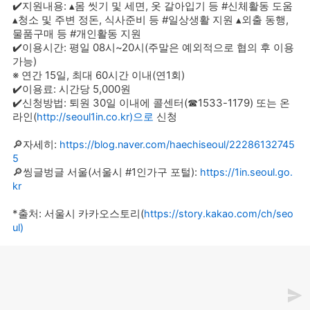
✔️지원내용: ▴몸 씻기 및 세면, 옷 갈아입기 등 #신체활동 도움
▴청소 및 주변 정돈, 식사준비 등 #일상생활 지원 ▴외출 동행,
물품구매 등 #개인활동 지원
✔️이용시간: 평일 08시~20시(주말은 예외적으로 협의 후 이용
가능)
※ 연간 15일, 최대 60시간 이내(연1회)
✔️이용료: 시간당 5,000원
✔️신청방법: 퇴원 30일 이내에 콜센터(☎1533-1179) 또는 온
라인(
신청
http://seoul1in.co.kr)으로
🔎자세히:
https://blog.naver.com/haechiseoul/22286132745
5
🔎씽글벙글 서울(서울시 #1인가구 포털):
https://1in.seoul.go.
kr
*출처: 서울시 카카오스토리(
https://story.kakao.com/ch/seo
ul)