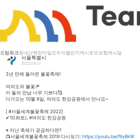
게시글 상세
3년 만에 돌아온 불꽃축제!
홈
팀워크
동네산책
런마일
모두의챌린지
캐시로또
보험
캐시딜
서울특별시
2022.09.21
3년 만에 돌아온 불꽃축제!
여의도와 불꽃🎆
이 둘의 만남 너무 기쁘다🥰
다가오는 10월 8일, 여의도 한강공원에서 만나요~
[ #서울세계불꽃축제 2022]
✔10.8(토), #여의도 한강공원
※ 지난 축제가 궁금하다면?
📺서울세계불꽃축제 2019 다시보기:
https://youtu.be/f9yBkW