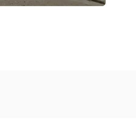
표이사: 나승균, 박정신
사업자등록번호: 849-88-00418
erved