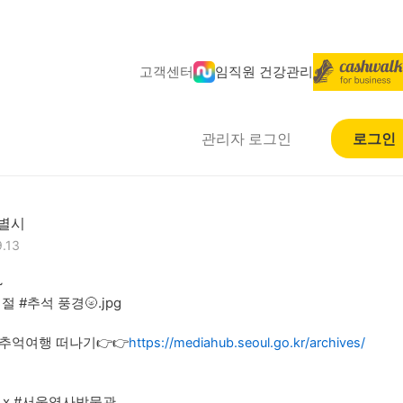
고객센터
임직원 건강관리
관리자 로그인
로그인
별시
.13


 #추석 풍경🌝.jpg 

 추억여행 떠나기👉👉
https://mediahub.seoul.go.kr/archives/
x #서울역사박물관
