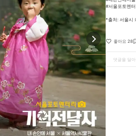
#서울포토멘터
*출처: 서울시
좋아요
28