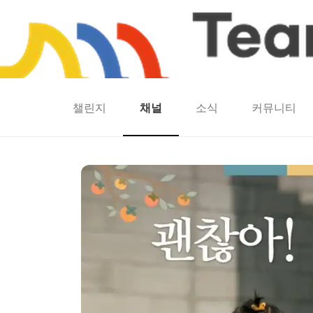
챌린지
채널
소식
커뮤니티
홈
팀워크
동네산책
런마일
모두의챌린지
캐시로또
보험
캐시딜
라떼는 말이야~