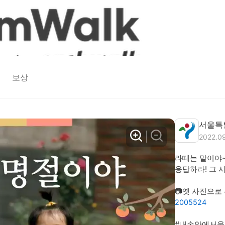
보상
서울특
2022.09
라떼는 말이야~
응답하라! 그 시절
📷옛 사진으로
2005524
#내손안에서울 