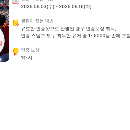
2026.06.03(수)
-
2026.06.16(화)
챌린지 진행 방법
유효한 인증샷으로 판별된 경우 인증보상 획득,
인증 스탬프 모두 획득한 유저 중
1
~
5000
등 안에 포함
인증 보상
1
캐시