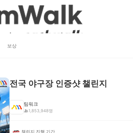
보상
전국 야구장 인증샷 챌린지
팀워크
1,853,948
명
챌린지 진행 기간