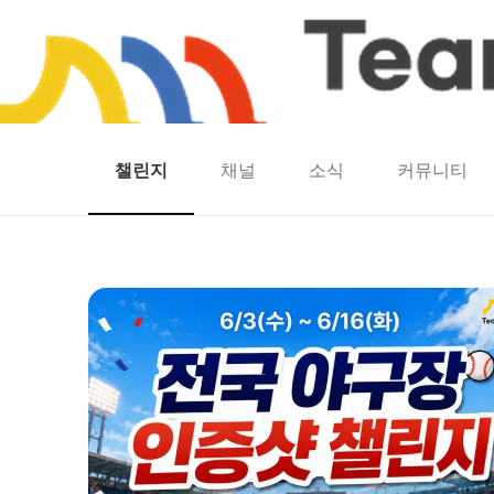
챌린지
채널
소식
커뮤니티
홈
팀워크
동네산책
런마일
모두의챌린지
캐시로또
보험
캐시딜