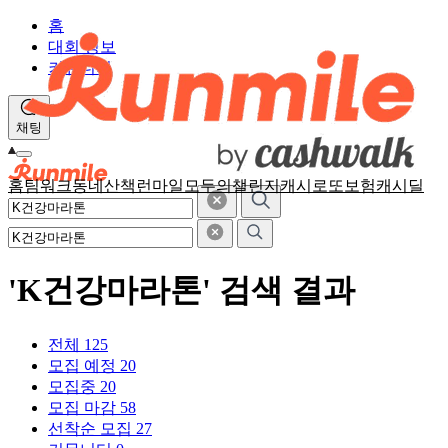
홈
대회 정보
커뮤니티
채팅
홈
팀워크
동네산책
런마일
모두의챌린지
캐시로또
보험
캐시딜
'K건강마라톤' 검색 결과
전체
125
모집 예정
20
모집중
20
모집 마감
58
선착순 모집
27