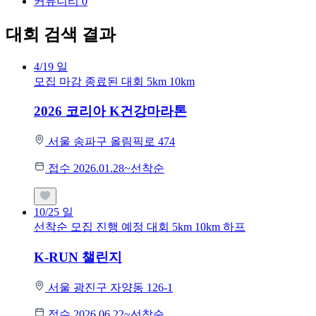
커뮤니티
0
대회 검색 결과
4/19
일
모집 마감
종료된 대회
5km
10km
2026 코리아 K건강마라톤
서울 송파구 올림픽로 474
접수 2026.01.28~선착순
10/25
일
선착순 모집
진행 예정 대회
5km
10km
하프
K-RUN 챌린지
서울 광진구 자양동 126-1
접수 2026.06.22~선착순