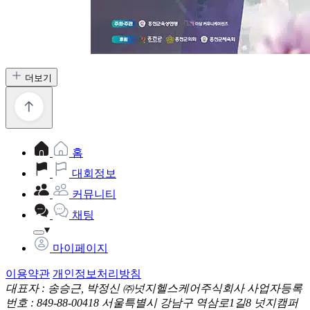
더보기
홈
대회정보
커뮤니티
채팅
마이페이지
이용약관
개인정보처리방침
대표자 : 송승근, 박정신
㈜넛지헬스케어주식회사
사업자등록
번호 : 849-88-00418
서울특별시 강남구 역삼로1길8 넛지캠퍼