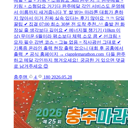
메달 + 쌀 + 키링 + 소형담요 5km 완주 시 → 완주메달 +
키링 + 소형담요 거기다 완주메달 각인 서비스도 운영해
서 이름까지 새겨줍니다 🏅 쌀 받는 마라톤 대회가 흔하
지 않아서 이거 진짜 실속 있다는 후기 많아요 ㅋㅋ 당일
꿀팁 ✔ 집결 07:00 최소 30분 전 도착 추천..^^ 출발 전 화
장실 줄 생각보다 길어요 ✔ 에너지젤 챙기기 (10km 이
상) 무더운 6월이라 평소보다 체력 소모 큼 ✔ 선크림 +
모자 필수 강변 코스 = 그늘 없음 = 직사광선 그대로 ✔
기록증 온라인 출력 현장 출력 없으니 대회 후 공홈에서
출력 📌 공식 홈페이지 → cjapplemarathon.com 다들 완주
하고 메달 각인까지 챙겨오세요! 궁금한 거 있으면 댓글
로 남겨주세요 😊
충주맨
4
180
2026.05.28