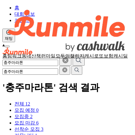
홈
대회 정보
커뮤니티
채팅
홈
팀워크
동네산책
런마일
모두의챌린지
캐시로또
보험
캐시딜
'충주마라톤' 검색 결과
전체
12
모집 예정
0
모집중
2
모집 마감
6
선착순 모집
3