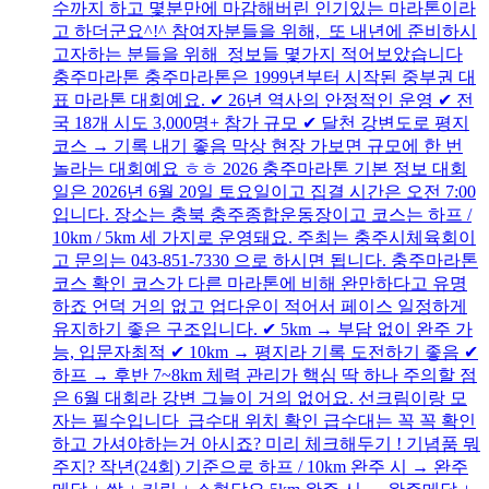
수까지 하고 몇분만에 마감해버린 인기있는 마라톤이라
고 하더군요^!^ 참여자분들을 위해, 또 내년에 준비하시
고자하는 분들을 위해 정보들 몇가지 적어보았습니다
충주마라톤 충주마라톤은 1999년부터 시작된 중부권 대
표 마라톤 대회예요. ✔ 26년 역사의 안정적인 운영 ✔ 전
국 18개 시도 3,000명+ 참가 규모 ✔ 달천 강변도로 평지
코스 → 기록 내기 좋음 막상 현장 가보면 규모에 한 번
놀라는 대회예요 ㅎㅎ 2026 충주마라톤 기본 정보 대회
일은 2026년 6월 20일 토요일이고 집결 시간은 오전 7:00
입니다. 장소는 충북 충주종합운동장이고 코스는 하프 /
10km / 5km 세 가지로 운영돼요. 주최는 충주시체육회이
고 문의는 043-851-7330 으로 하시면 됩니다. 충주마라톤
코스 확인 코스가 다른 마라톤에 비해 완만하다고 유명
하죠 언덕 거의 없고 업다운이 적어서 페이스 일정하게
유지하기 좋은 구조입니다. ✔ 5km → 부담 없이 완주 가
능, 입문자최적 ✔ 10km → 평지라 기록 도전하기 좋음 ✔
하프 → 후반 7~8km 체력 관리가 핵심 딱 하나 주의할 점
은 6월 대회라 강변 그늘이 거의 없어요. 선크림이랑 모
자는 필수입니다 급수대 위치 확인 급수대는 꼭 꼭 확인
하고 가셔야하는거 아시죠? 미리 체크해두기 ! 기념품 뭐
주지? 작년(24회) 기준으로 하프 / 10km 완주 시 → 완주