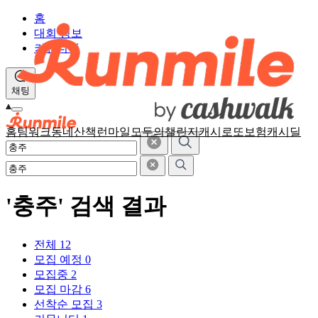
홈
대회 정보
커뮤니티
채팅
홈
팀워크
동네산책
런마일
모두의챌린지
캐시로또
보험
캐시딜
'충주' 검색 결과
전체
12
모집 예정
0
모집중
2
모집 마감
6
선착순 모집
3