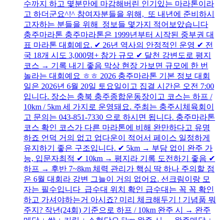
수까지 하고 몇분만에 마감해버린 인기있는 마라톤이라
고 하더군요^!^ 참여자분들을 위해, 또 내년에 준비하시
고자하는 분들을 위해 정보들 몇가지 적어보았습니다
충주마라톤 충주마라톤은 1999년부터 시작된 중부권 대
표 마라톤 대회예요. ✔ 26년 역사의 안정적인 운영 ✔ 전
국 18개 시도 3,000명+ 참가 규모 ✔ 달천 강변도로 평지
코스 → 기록 내기 좋음 막상 현장 가보면 규모에 한 번
놀라는 대회예요 ㅎㅎ 2026 충주마라톤 기본 정보 대회
일은 2026년 6월 20일 토요일이고 집결 시간은 오전 7:00
입니다. 장소는 충북 충주종합운동장이고 코스는 하프 /
10km / 5km 세 가지로 운영돼요. 주최는 충주시체육회이
고 문의는 043-851-7330 으로 하시면 됩니다. 충주마라톤
코스 확인 코스가 다른 마라톤에 비해 완만하다고 유명
하죠 언덕 거의 없고 업다운이 적어서 페이스 일정하게
유지하기 좋은 구조입니다. ✔ 5km → 부담 없이 완주 가
능, 입문자최적 ✔ 10km → 평지라 기록 도전하기 좋음 ✔
하프 → 후반 7~8km 체력 관리가 핵심 딱 하나 주의할 점
은 6월 대회라 강변 그늘이 거의 없어요. 선크림이랑 모
자는 필수입니다 급수대 위치 확인 급수대는 꼭 꼭 확인
하고 가셔야하는거 아시죠? 미리 체크해두기 ! 기념품 뭐
주지? 작년(24회) 기준으로 하프 / 10km 완주 시 → 완주