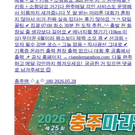
메달 + 쌀 + 키링 + 소형담요 5km 완주 시 → 완주메달 +
키링 + 소형담요 거기다 완주메달 각인 서비스도 운영해
서 이름까지 새겨줍니다 🏅 쌀 받는 마라톤 대회가 흔하
지 않아서 이거 진짜 실속 있다는 후기 많아요 ㅋㅋ 당일
꿀팁 ✔ 집결 07:00 최소 30분 전 도착 추천..^^ 출발 전 화
장실 줄 생각보다 길어요 ✔ 에너지젤 챙기기 (10km 이
상) 무더운 6월이라 평소보다 체력 소모 큼 ✔ 선크림 +
모자 필수 강변 코스 = 그늘 없음 = 직사광선 그대로 ✔
기록증 온라인 출력 현장 출력 없으니 대회 후 공홈에서
출력 📌 공식 홈페이지 → cjapplemarathon.com 다들 완주
하고 메달 각인까지 챙겨오세요! 궁금한 거 있으면 댓글
로 남겨주세요 😊
충주맨
4
180
2026.05.28