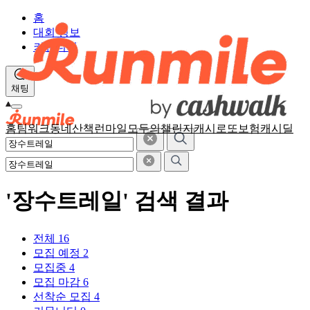
홈
대회 정보
커뮤니티
채팅
홈
팀워크
동네산책
런마일
모두의챌린지
캐시로또
보험
캐시딜
'장수트레일' 검색 결과
전체
16
모집 예정
2
모집중
4
모집 마감
6
선착순 모집
4