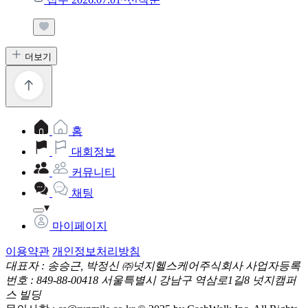
더보기
홈
대회정보
커뮤니티
채팅
마이페이지
이용약관
개인정보처리방침
대표자 : 송승근, 박정신
㈜넛지헬스케어주식회사
사업자등록
번호 : 849-88-00418
서울특별시 강남구 역삼로1길8 넛지캠퍼
스 빌딩