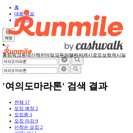
홈
대회 정보
커뮤니티
채팅
홈
팀워크
동네산책
런마일
모두의챌린지
캐시로또
보험
캐시딜
'여의도마라톤' 검색 결과
전체
17
모집 예정
2
모집중
3
모집 마감
9
선착순 모집
2