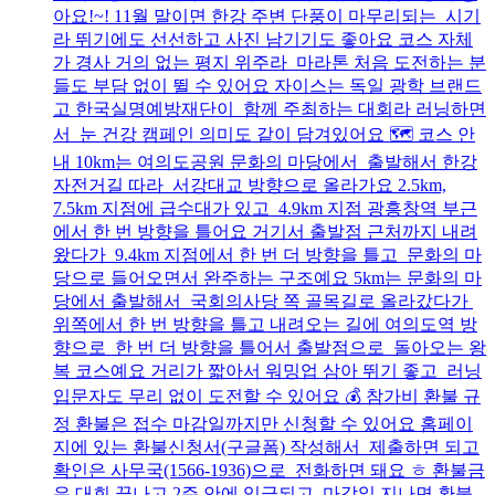
아요!~! 11월 말이면 한강 주변 단풍이 마무리되는 시기
라 뛰기에도 선선하고 사진 남기기도 좋아요 코스 자체
가 경사 거의 없는 평지 위주라 마라톤 처음 도전하는 분
들도 부담 없이 뛸 수 있어요 자이스는 독일 광학 브랜드
고 한국실명예방재단이 함께 주최하는 대회라 러닝하면
서 눈 건강 캠페인 의미도 같이 담겨있어요 🗺️ 코스 안
내 10km는 여의도공원 문화의 마당에서 출발해서 한강
자전거길 따라 서강대교 방향으로 올라가요 2.5km,
7.5km 지점에 급수대가 있고 4.9km 지점 광흥창역 부근
에서 한 번 방향을 틀어요 거기서 출발점 근처까지 내려
왔다가 9.4km 지점에서 한 번 더 방향을 틀고 문화의 마
당으로 들어오면서 완주하는 구조예요 5km는 문화의 마
당에서 출발해서 국회의사당 쪽 골목길로 올라갔다가
위쪽에서 한 번 방향을 틀고 내려오는 길에 여의도역 방
향으로 한 번 더 방향을 틀어서 출발점으로 돌아오는 왕
복 코스예요 거리가 짧아서 워밍업 삼아 뛰기 좋고 러닝
입문자도 무리 없이 도전할 수 있어요 💰 참가비 환불 규
정 환불은 접수 마감일까지만 신청할 수 있어요 홈페이
지에 있는 환불신청서(구글폼) 작성해서 제출하면 되고
확인은 사무국(1566-1936)으로 전화하면 돼요 ㅎ 환불금
은 대회 끝나고 2주 안에 입금되고 마감일 지나면 환불