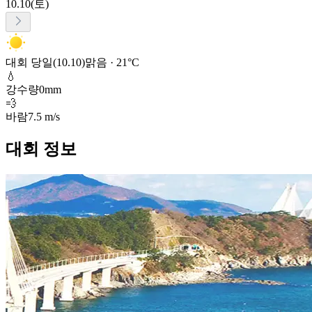
10.10(토)
대회 당일(10.10)
맑음 · 21°C
💧
강수량
0mm
💨
바람
7.5 m/s
대회 정보