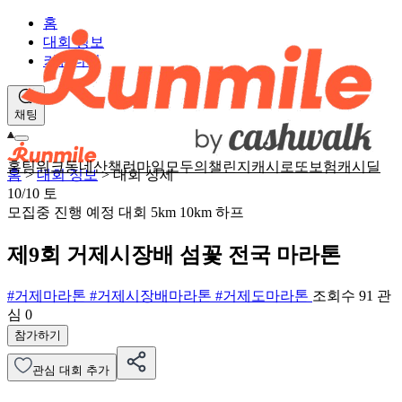
홈
대회 정보
커뮤니티
채팅
홈
팀워크
동네산책
런마일
모두의챌린지
캐시로또
보험
캐시딜
홈
>
대회 정보
>
대회 상세
10/10
토
모집중
진행 예정 대회
5km
10km
하프
제9회 거제시장배 섬꽃 전국 마라톤
#거제마라톤
#거제시장배마라톤
#거제도마라톤
조회수 91
관
심
0
참가하기
관심 대회 추가