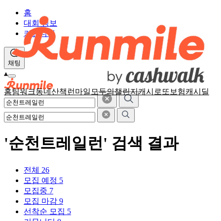
홈
대회 정보
커뮤니티
채팅
홈
팀워크
동네산책
런마일
모두의챌린지
캐시로또
보험
캐시딜
'순천트레일런' 검색 결과
전체
26
모집 예정
5
모집중
7
모집 마감
9
선착순 모집
5