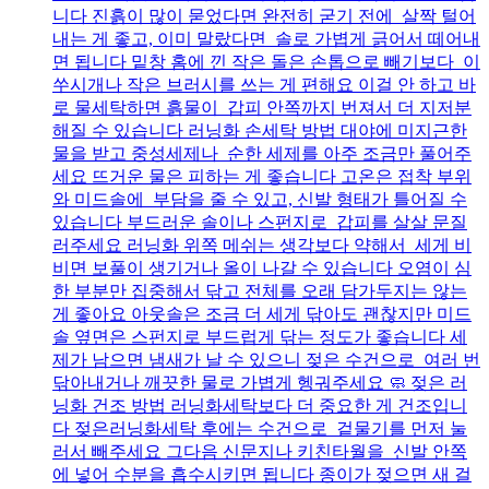
니다 진흙이 많이 묻었다면 완전히 굳기 전에 살짝 털어
내는 게 좋고, 이미 말랐다면 솔로 가볍게 긁어서 떼어내
면 됩니다 밑창 홈에 낀 작은 돌은 손톱으로 빼기보다 이
쑤시개나 작은 브러시를 쓰는 게 편해요 이걸 안 하고 바
로 물세탁하면 흙물이 갑피 안쪽까지 번져서 더 지저분
해질 수 있습니다 러닝화 손세탁 방법 대야에 미지근한
물을 받고 중성세제나 순한 세제를 아주 조금만 풀어주
세요 뜨거운 물은 피하는 게 좋습니다 고온은 접착 부위
와 미드솔에 부담을 줄 수 있고, 신발 형태가 틀어질 수
있습니다 부드러운 솔이나 스펀지로 갑피를 살살 문질
러주세요 러닝화 위쪽 메쉬는 생각보다 약해서 세게 비
비면 보풀이 생기거나 올이 나갈 수 있습니다 오염이 심
한 부분만 집중해서 닦고 전체를 오래 담가두지는 않는
게 좋아요 아웃솔은 조금 더 세게 닦아도 괜찮지만 미드
솔 옆면은 스펀지로 부드럽게 닦는 정도가 좋습니다 세
제가 남으면 냄새가 날 수 있으니 젖은 수건으로 여러 번
닦아내거나 깨끗한 물로 가볍게 헹궈주세요 🧼 젖은 러
닝화 건조 방법 러닝화세탁보다 더 중요한 게 건조입니
다 젖은러닝화세탁 후에는 수건으로 겉물기를 먼저 눌
러서 빼주세요 그다음 신문지나 키친타월을 신발 안쪽
에 넣어 수분을 흡수시키면 됩니다 종이가 젖으면 새 걸