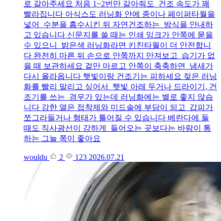
로 갈아주세요 처음 1~2번만 갈아줘도 건조 속도가 꽤
빨라집니다 아식스도 러닝화 안에 종이나 페이퍼타월을
넣어 수분을 흡수시킨 뒤 자연건조하는 방식을 안내하
고 있습니다 신문지를 쓸 때는 인쇄 잉크가 안쪽에 묻을
수 있으니 밝은색 러닝화라면 키친타월이 더 안전합니
다 완전히 마른 뒤 손으로 안쪽까지 만져보고 습기가 없
을 때 보관하세요 겉만 마르고 안쪽이 축축하면 냄새가
다시 올라옵니다 햇빛이랑 건조기는 피하세요 젖은 러닝
화를 빨리 말리고 싶어서 햇빛 아래 두거나 드라이기, 건
조기를 쓰는 경우가 있는데 러닝화에는 별로 좋지 않습
니다 강한 열은 접착제와 미드솔에 부담이 되고 갑피가
쪼그라들거나 형태가 틀어질 수 있습니다 베란다에 둘
때도 직사광선이 강하게 들어오는 곳보다는 바람이 통
하는 그늘 쪽이 좋아요
wouldu
2
123
2026.07.21