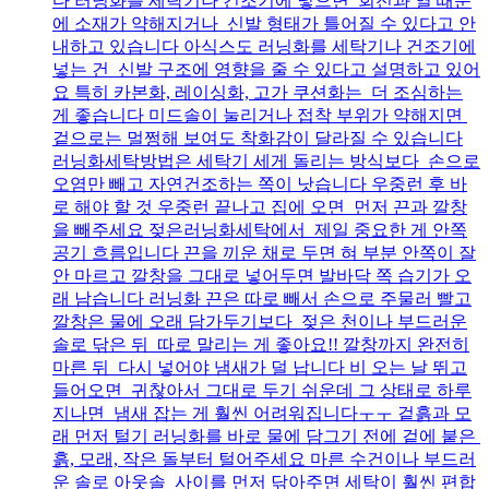
다 러닝화를 세탁기나 건조기에 넣으면 회전과 열 때문
에 소재가 약해지거나 신발 형태가 틀어질 수 있다고 안
내하고 있습니다 아식스도 러닝화를 세탁기나 건조기에
넣는 건 신발 구조에 영향을 줄 수 있다고 설명하고 있어
요 특히 카본화, 레이싱화, 고가 쿠션화는 더 조심하는
게 좋습니다 미드솔이 눌리거나 접착 부위가 약해지면
겉으로는 멀쩡해 보여도 착화감이 달라질 수 있습니다
러닝화세탁방법은 세탁기 세게 돌리는 방식보다 손으로
오염만 빼고 자연건조하는 쪽이 낫습니다 우중런 후 바
로 해야 할 것 우중런 끝나고 집에 오면 먼저 끈과 깔창
을 빼주세요 젖은러닝화세탁에서 제일 중요한 게 안쪽
공기 흐름입니다 끈을 끼운 채로 두면 혀 부분 안쪽이 잘
안 마르고 깔창을 그대로 넣어두면 발바닥 쪽 습기가 오
래 남습니다 러닝화 끈은 따로 빼서 손으로 주물러 빨고
깔창은 물에 오래 담가두기보다 젖은 천이나 부드러운
솔로 닦은 뒤 따로 말리는 게 좋아요!! 깔창까지 완전히
마른 뒤 다시 넣어야 냄새가 덜 납니다 비 오는 날 뛰고
들어오면 귀찮아서 그대로 두기 쉬운데 그 상태로 하루
지나면 냄새 잡는 게 훨씬 어려워집니다ㅜㅜ 겉흙과 모
래 먼저 털기 러닝화를 바로 물에 담그기 전에 겉에 붙은
흙, 모래, 작은 돌부터 털어주세요 마른 수건이나 부드러
운 솔로 아웃솔 사이를 먼저 닦아주면 세탁이 훨씬 편합