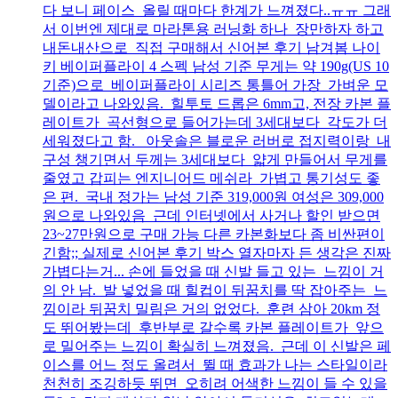
다 보니 페이스 올릴 때마다 한계가 느껴졌다..ㅠㅠ 그래
서 이번엔 제대로 마라톤용 러닝화 하나 장만하자 하고
내돈내산으로 직접 구매해서 신어본 후기 남겨봄 나이
키 베이퍼플라이 4 스펙 남성 기준 무게는 약 190g(US 10
기준)으로 베이퍼플라이 시리즈 통틀어 가장 가벼운 모
델이라고 나와있음. 힐투토 드롭은 6mm고, 전장 카본 플
레이트가 곡선형으로 들어가는데 3세대보다 각도가 더
세워졌다고 함. 아웃솔은 블로운 러버로 접지력이랑 내
구성 챙기면서 두께는 3세대보다 얇게 만들어서 무게를
줄였고 갑피는 엔지니어드 메쉬라 가볍고 통기성도 좋
은 편. 국내 정가는 남성 기준 319,000원 여성은 309,000
원으로 나와있음 근데 인터넷에서 사거나 할인 받으면
23~27만원으로 구매 가능 다른 카본화보다 좀 비싼편이
긴함;; 실제로 신어본 후기 박스 열자마자 든 생각은 진짜
가볍다는거... 손에 들었을 때 신발 들고 있는 느낌이 거
의 안 남. 발 넣었을 때 힐컵이 뒤꿈치를 딱 잡아주는 느
낌이라 뒤꿈치 밀림은 거의 없었다. 훈련 삼아 20km 정
도 뛰어봤는데 후반부로 갈수록 카본 플레이트가 앞으
로 밀어주는 느낌이 확실히 느껴졌음. 근데 이 신발은 페
이스를 어느 정도 올려서 뛸 때 효과가 나는 스타일이라
천천히 조깅하듯 뛰면 오히려 어색한 느낌이 들 수 있을