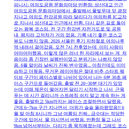
피니시: 여의도공원 문화의마당 반환점: 성산대교 인근
여의도공원 문화의마당에서 출발해서 물빛무대 앞 광장
지나고 여의도 한강공원 따라 달리다가 여의하류 IC교차
로 지나서 성산대교 인근에서 반환. 다시 같은 길로 돌아
오는 왕복 코스임. 전 구간 한강변 자전거도로 및 공원
내 평지라 고저차가 거의 없음. 기록 내기 좋은 코스고
뷰도 나쁘지 않음. 2026 서울런 후기 지하철로 여의나루
역 내려서 걸어갔음. 오전 7시 전후였는데 이미 사람이
어마어마했음. 이렇게 많은 러너 한 자리에서 보는 게 처
음이라 좀 긴장반 설렘반이였고 분위기는 나쁘지 않았
음. 6월 말이라 날씨가 진짜 변수였음... 아침인데도 이미
습하고 더웠음. 무거운 레이어링은 절대 비추 스타트 웨
이브 구간이 페이스별로 나뉘어 있어서 나는 6분 30초 페
이스 구간으로 들어갔음. 출발 전 20~30분 대기가 있었
는데 이때 체온이 떨어지면 달리기 시작하고 나서 근육
푸는 데 시간 걸리니까 스트레칭 쉬지 말고 계속 하는 게
좋음. 출발하고 5km까지는 페이스 조절하면서 달렸음.
근데 6~7km 구간 지나면서 더위가 슬슬 올라왔었음!! 6
월 말 아침 8시니까 그냥 여름임 진짜.. 급수대는 적당한
구간에 있어서 물 마시면서 버텼음. 반환점 돌고 나서
9km 넘어서부터는 다리가 좀 묵직해졌는데 그래도 코스