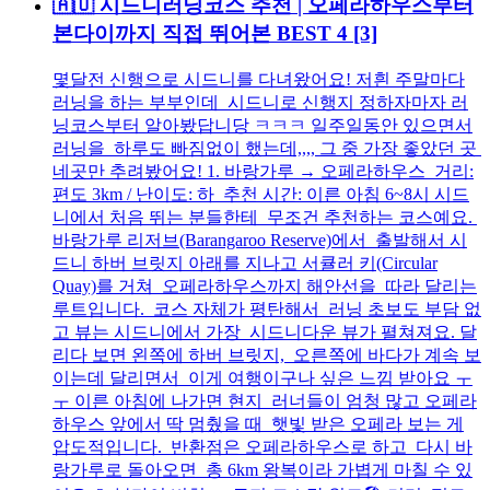
🇦🇺 시드니러닝코스 추천 | 오페라하우스부터
본다이까지 직접 뛰어본 BEST 4
[3]
몇달전 신행으로 시드니를 다녀왔어요! 저흰 주말마다
러닝을 하는 부부인데 시드니로 신행지 정하자마자 러
닝코스부터 알아봤답니당 ㅋㅋㅋ 일주일동안 있으면서
러닝을 하루도 빠짐없이 했는데,,,, 그 중 가장 좋았던 곳
네곳만 추려봤어요! 1. 바랑가루 → 오페라하우스 거리:
편도 3km / 난이도: 하 추천 시간: 이른 아침 6~8시 시드
니에서 처음 뛰는 분들한테 무조건 추천하는 코스예요.
바랑가루 리저브(Barangaroo Reserve)에서 출발해서 시
드니 하버 브릿지 아래를 지나고 서큘러 키(Circular
Quay)를 거쳐 오페라하우스까지 해안선을 따라 달리는
루트입니다. 코스 자체가 평탄해서 러닝 초보도 부담 없
고 뷰는 시드니에서 가장 시드니다운 뷰가 펼쳐져요. 달
리다 보면 왼쪽에 하버 브릿지, 오른쪽에 바다가 계속 보
이는데 달리면서 이게 여행이구나 싶은 느낌 받아요 ㅜ
ㅜ 이른 아침에 나가면 현지 러너들이 엄청 많고 오페라
하우스 앞에서 딱 멈췄을 때 햇빛 받은 오페라 보는 게
압도적입니다. 반환점은 오페라하우스로 하고 다시 바
랑가루로 돌아오면 총 6km 왕복이라 가볍게 마칠 수 있