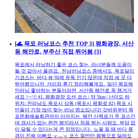
[🌊 목포 러닝코스 추천 TOP 3] 평화광장, 서산
동 해안로, 부주산 직접 뛰어봄
[3]
목포에서 러닝하기 좋은 코스 찾는 러너분들께 도움이
될 것 같아서 올려요. 전남러닝코스 중에서도 목포달리
기코스는 바다 뷰 덕에 유독 인기 많은데 직접 세 곳 다
뛰어봤으니까 거리와 후기 정리해볼게요. 일단 목포해
안러닝 좋아하는 분들이라면 서산동 해안로 꼭 챙겨가
세요 ^~^!! #1. 평화광장 오션 코스 | 약 5km | 난이도 하
위치: 전라남도 목포시 상동 (목포시 평화로 82) 목포 시
민들이 가장 많이 찾는 러닝 명소입니다! 갓바위부터 목
포문화예술회관까지 이어지는 해안 산책로가 주 코스인
데 경사가 없는 완전 평지라서 처음 뛰는 사람도 부담 없
이 달릴 수 있다는게 큰 장점입니다. 노을 질 때 바다 풍
경이 진짜 이뻐요 ㅜㅡㅜ 코스 절반만 왕복으로 달려도