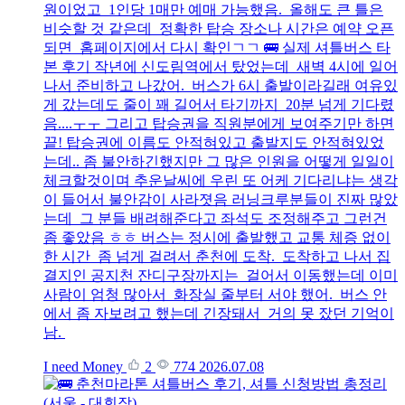
원이었고 1인당 1매만 예매 가능했음. 올해도 큰 틀은
비슷할 것 같은데 정확한 탑승 장소나 시간은 예약 오픈
되면 홈페이지에서 다시 확인ㄱㄱ 🚌 실제 셔틀버스 타
본 후기 작년에 신도림역에서 탔었는데 새벽 4시에 일어
나서 준비하고 나갔어. 버스가 6시 출발이라길래 여유있
게 갔는데도 줄이 꽤 길어서 타기까지 20분 넘게 기다렸
음....ㅜㅜ 그리고 탑승권을 직원분에게 보여주기만 하면
끝! 탑승권에 이름도 안적혀있고 출발지도 안적혀있었
는데.. 좀 불안하긴했지만 그 많은 인원을 어떻게 일일이
체크할것이며 추운날씨에 우린 또 어케 기다리냐는 생각
이 들어서 불안감이 사라졋음 러닝크루분들이 진짜 많았
는데 그 분들 배려해준다고 좌석도 조정해주고 그런건
좀 좋았음 ㅎㅎ 버스는 정시에 출발했고 교통 체증 없이
한 시간 좀 넘게 걸려서 춘천에 도착. 도착하고 나서 집
결지인 공지천 잔디구장까지는 걸어서 이동했는데 이미
사람이 엄청 많아서 화장실 줄부터 서야 했어. 버스 안
에서 좀 자보려고 했는데 긴장돼서 거의 못 잤던 기억이
남.
I need Money
2
774
2026.07.08