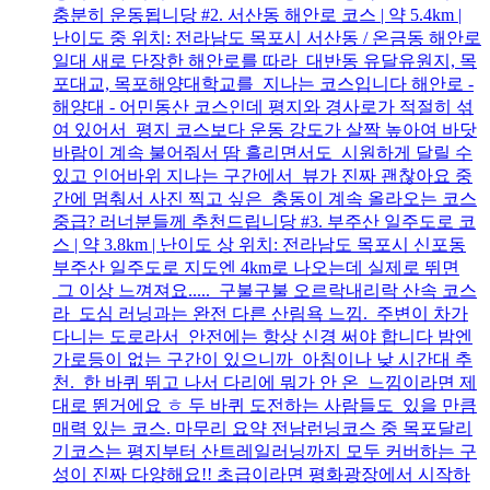
충분히 운동됩니당 #2. 서산동 해안로 코스 | 약 5.4km |
난이도 중 위치: 전라남도 목포시 서산동 / 온금동 해안로
일대 새로 단장한 해안로를 따라 대반동 유달유원지, 목
포대교, 목포해양대학교를 지나는 코스입니다 해안로 -
해양대 - 어민동산 코스인데 평지와 경사로가 적절히 섞
여 있어서 평지 코스보다 운동 강도가 살짝 높아여 바닷
바람이 계속 불어줘서 땀 흘리면서도 시원하게 달릴 수
있고 인어바위 지나는 구간에서 뷰가 진짜 괜찮아요 중
간에 멈춰서 사진 찍고 싶은 충동이 계속 올라오는 코스
중급? 러너분들께 추천드립니당 #3. 부주산 일주도로 코
스 | 약 3.8km | 난이도 상 위치: 전라남도 목포시 신포동
부주산 일주도로 지도엔 4km로 나오는데 실제로 뛰면
그 이상 느껴져요..... 구불구불 오르락내리락 산속 코스
라 도심 러닝과는 완전 다른 산림욕 느낌. 주변이 차가
다니는 도로라서 안전에는 항상 신경 써야 합니다 밤엔
가로등이 없는 구간이 있으니까 아침이나 낮 시간대 추
천. 한 바퀴 뛰고 나서 다리에 뭐가 안 온 느낌이라면 제
대로 뛴거에요 ㅎ 두 바퀴 도전하는 사람들도 있을 만큼
매력 있는 코스. 마무리 요약 전남런닝코스 중 목포달리
기코스는 평지부터 산트레일러닝까지 모두 커버하는 구
성이 진짜 다양해요!! 초급이라면 평화광장에서 시작하