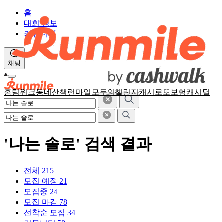
홈
대회 정보
커뮤니티
채팅
홈
팀워크
동네산책
런마일
모두의챌린지
캐시로또
보험
캐시딜
'나는 솔로' 검색 결과
전체
215
모집 예정
21
모집중
24
모집 마감
78
선착순 모집
34