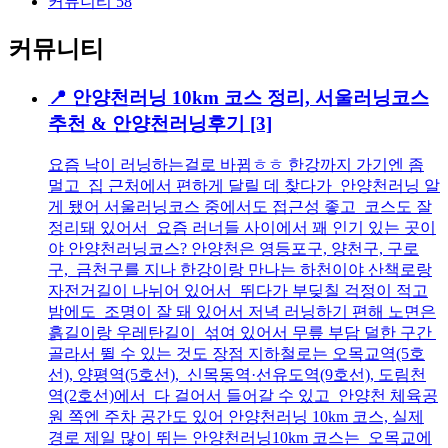
커뮤니티
58
커뮤니티
📍 안양천러닝 10km 코스 정리, 서울러닝코스
추천 & 안양천러닝후기
[3]
요즘 낙이 러닝하는걸로 바뀜ㅎㅎ 한강까지 가기엔 좀
멀고 집 근처에서 편하게 달릴 데 찾다가 안양천러닝 알
게 됐어 서울러닝코스 중에서도 접근성 좋고 코스도 잘
정리돼 있어서 요즘 러너들 사이에서 꽤 인기 있는 곳이
야 안양천러닝코스? 안양천은 영등포구, 양천구, 구로
구, 금천구를 지나 한강이랑 만나는 하천이야 산책로랑
자전거길이 나뉘어 있어서 뛰다가 부딪칠 걱정이 적고
밤에도 조명이 잘 돼 있어서 저녁 러닝하기 편해 노면은
흙길이랑 우레탄길이 섞여 있어서 무릎 부담 덜한 구간
골라서 뛸 수 있는 것도 장점 지하철로는 오목교역(5호
선), 양평역(5호선), 신목동역·선유도역(9호선), 도림천
역(2호선)에서 다 걸어서 들어갈 수 있고 안양천 체육공
원 쪽엔 주차 공간도 있어 안양천러닝 10km 코스, 실제
경로 제일 많이 뛰는 안양천러닝10km 코스는 오목교에