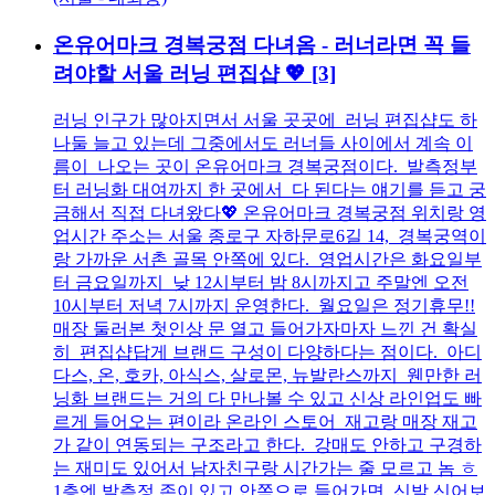
온유어마크 경복궁점 다녀옴 - 러너라면 꼭 들
려야할 서울 러닝 편집샵 💖
[3]
러닝 인구가 많아지면서 서울 곳곳에 러닝 편집샵도 하
나둘 늘고 있는데 그중에서도 러너들 사이에서 계속 이
름이 나오는 곳이 온유어마크 경복궁점이다. 발측정부
터 러닝화 대여까지 한 곳에서 다 된다는 얘기를 듣고 궁
금해서 직접 다녀왔다💖 온유어마크 경복궁점 위치랑 영
업시간 주소는 서울 종로구 자하문로6길 14, 경복궁역이
랑 가까운 서촌 골목 안쪽에 있다. 영업시간은 화요일부
터 금요일까지 낮 12시부터 밤 8시까지고 주말엔 오전
10시부터 저녁 7시까지 운영한다. 월요일은 정기휴무!!
매장 둘러본 첫인상 문 열고 들어가자마자 느낀 건 확실
히 편집샵답게 브랜드 구성이 다양하다는 점이다. 아디
다스, 온, 호카, 아식스, 살로몬, 뉴발란스까지 웬만한 러
닝화 브랜드는 거의 다 만나볼 수 있고 신상 라인업도 빠
르게 들어오는 편이라 온라인 스토어 재고랑 매장 재고
가 같이 연동되는 구조라고 한다. 강매도 안하고 구경하
는 재미도 있어서 남자친구랑 시간가는 줄 모르고 놈 ㅎ
1층엔 발측정 존이 있고 안쪽으로 들어가면 신발 신어보