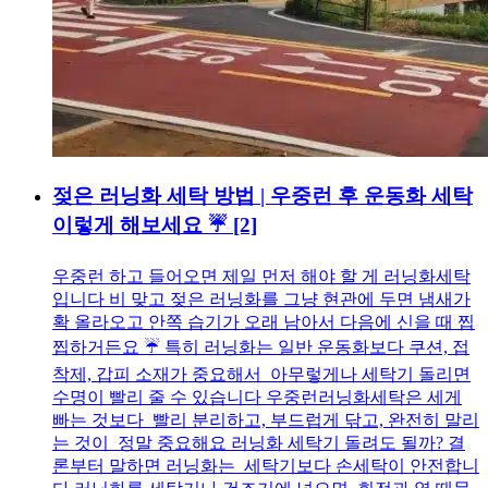
젖은 러닝화 세탁 방법 | 우중런 후 운동화 세탁
이렇게 해보세요 ☔
[2]
우중런 하고 들어오면 제일 먼저 해야 할 게 러닝화세탁
입니다 비 맞고 젖은 러닝화를 그냥 현관에 두면 냄새가
확 올라오고 안쪽 습기가 오래 남아서 다음에 신을 때 찝
찝하거든요 ☔ 특히 러닝화는 일반 운동화보다 쿠션, 접
착제, 갑피 소재가 중요해서 아무렇게나 세탁기 돌리면
수명이 빨리 줄 수 있습니다 우중런러닝화세탁은 세게
빠는 것보다 빨리 분리하고, 부드럽게 닦고, 완전히 말리
는 것이 정말 중요해요 러닝화 세탁기 돌려도 될까? 결
론부터 말하면 러닝화는 세탁기보다 손세탁이 안전합니