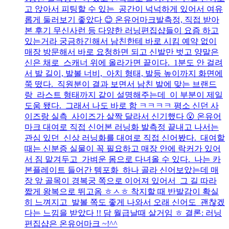
고 앉아서 피팅할 수 있는 공간이 넉넉하게 있어서 여유
롭게 둘러보기 좋았다 😊 온유어마크발측정, 직접 받아
본 후기 무신사런 등 다양한 러닝편집샵들이 요즘 하고
있는거라 궁금하긴해서 남친한테 바로 시킴 예약 없이
매장 방문해서 바로 요청하면 되고 신발만 벗고 양말은
신은 채로 스캐너 위에 올라가면 끝이다. 1분도 안 걸려
서 발 길이, 발볼 너비, 아치 형태, 발등 높이까지 화면에
쭉 떴다. 직원분이 결과 보면서 남친 발에 맞는 브랜드
랑 라스트 형태까지 같이 설명해주는데 이 부분이 제일
도움 됐다. 그래서 나도 바로 함 ㅋㅋㅋㅋ 평소 신던 사
이즈랑 실측 사이즈가 살짝 달라서 신기했다 😮 온유어
마크 대여로 직접 신어본 러닝화 발측정 끝내고 나서는
관심 있던 신상 러닝화를 대여로 직접 신어봤다. 대여할
때는 신분증 실물이 꼭 필요하고 매장 안에 락커가 있어
서 짐 맡겨두고 가벼운 몸으로 다녀올 수 있다. 나는 카
본플레이트 들어간 템포화 하나 골라 신어보았는데 매
장 앞 골목이 경복궁 쪽으로 이어져 있어서 그 길 따라
짧게 왕복으로 뛰고옴 ㅎㅅㅎ 착지할 때 반발감이 확실
히 느껴지고 발볼 쪽도 좋게 나와서 오래 신어도 괜찮겠
다는 느낌을 받았다 !! 담 월급날때 살거임 ㅎ 결론: 러닝
편집샵은 온유어마크 ~!^^