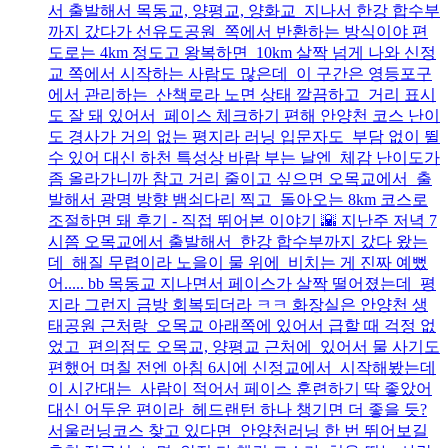
서 출발해서 목동교, 양평교, 양화교 지나서 한강 합수부
까지 갔다가 선유도공원 쪽에서 반환하는 방식이야 편
도로는 4km 정도고 왕복하면 10km 살짝 넘게 나와 신정
교 쪽에서 시작하는 사람도 많은데 이 구간은 영등포구
에서 관리하는 산책로라 노면 상태 깔끔하고 거리 표시
도 잘 돼 있어서 페이스 체크하기 편해 안양천 코스 난이
도 경사가 거의 없는 평지라 러닝 입문자도 부담 없이 뛸
수 있어 대신 하천 특성상 바람 부는 날엔 체감 난이도가
좀 올라가니까 참고 거리 줄이고 싶으면 오목교에서 출
발해서 광명 방향 뱀쇠다리 찍고 돌아오는 8km 코스로
조절하면 돼 후기 - 직접 뛰어본 이야기 🌇 지난주 저녁 7
시쯤 오목교에서 출발해서 한강 합수부까지 갔다 왔는
데 해질 무렵이라 노을이 물 위에 비치는 게 진짜 예뻤
어..... bb 목동교 지나면서 페이스가 살짝 떨어졌는데 평
지라 그런지 금방 회복되더라 ㅋㅋ 화장실은 안양천 생
태공원 근처랑 오목교 아래쪽에 있어서 급할 때 걱정 없
었고 편의점도 오목교, 양평교 근처에 있어서 물 사기도
편했어 며칠 전엔 아침 6시에 신정교에서 시작해봤는데
이 시간대는 사람이 적어서 페이스 훈련하기 딱 좋았어
대신 어두운 편이라 헤드랜턴 하나 챙기면 더 좋을 듯?
서울러닝코스 찾고 있다면 안양천러닝 한 번 뛰어보길