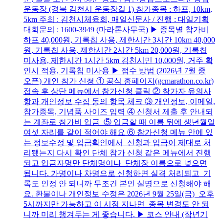
운동장 (경북 김천시 운동장길 1) 참가종목 : 하프, 10km,
5km 주최 : 김천시체육회, 매일신문사 / 진행 : 대일기획
대회문의 : 1600-3949 (마라톤사무국) ▶ 종목별 참가비
하프 40,000원, 기록칩 사용, 제한시간 3시간 10km 40,000
원, 기록칩 사용, 제한시간 2시간 5km 20,000원, 기록칩
미사용, 제한시간 1시간 5km 김천시민 10,000원, 거주 확
인시 적용, 기록칩 미사용 ▶ 접수 방법 (2026년 7월 중
오픈) 개인 참가 신청 ① 공식 홈페이지(gcmarathon.co.kr)
접속 후 상단 메뉴에서 참가신청 클릭 ② 참가자 유의사
항과 개인정보 수집 동의 항목 체크 ③ 개인정보, 이메일,
참가종목, 기념품 사이즈 입력 ④ 신청서 제출 후 안내되
는 계좌로 참가비 입금 ⑤ 입금할 때 이름 뒤에 생년월일
여섯 자리를 같이 적어야 해요 ⑥ 참가신청 메뉴 안에 있
는 정보수정 및 입금확인에서 신청과 입금이 제대로 처
리됐는지 다시 확인 단체 참가 신청 같은 메뉴에서 진행
되고 입금자명만 단체명이나 단체장 이름으로 넣으면
됩니다. 가명이나 차명으로 신청하면 실격 처리되고 기
록도 인정 안 되니까 무조건 본인 실명으로 신청해야 해
요. 환불이나 개인정보 수정은 2026년 9월 25일(금) 오후
5시까지만 가능하고 이 시점 지나면 종목 변경도 안 되
니까 미리 챙겨두는 게 좋습니다. ▶ 코스 안내 (작년기