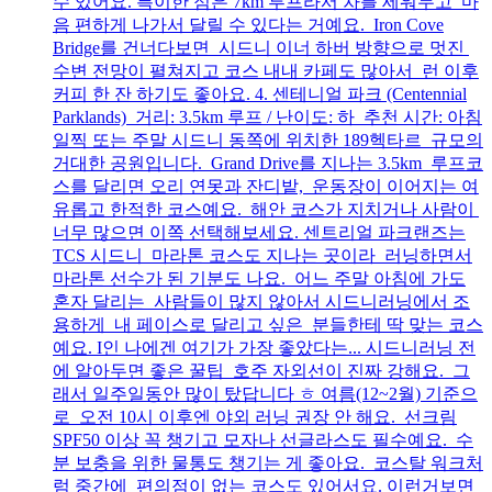
수 있어요. 특이한 점은 7km 루프라서 차를 세워두고 마
음 편하게 나가서 달릴 수 있다는 거예요. Iron Cove
Bridge를 건너다보면 시드니 이너 하버 방향으로 멋진
수변 전망이 펼쳐지고 코스 내내 카페도 많아서 런 이후
커피 한 잔 하기도 좋아요. 4. 센테니얼 파크 (Centennial
Parklands) 거리: 3.5km 루프 / 난이도: 하 추천 시간: 아침
일찍 또는 주말 시드니 동쪽에 위치한 189헥타르 규모의
거대한 공원입니다. Grand Drive를 지나는 3.5km 루프코
스를 달리면 오리 연못과 잔디밭, 운동장이 이어지는 여
유롭고 한적한 코스예요. 해안 코스가 지치거나 사람이
너무 많으면 이쪽 선택해보세요. 센트리얼 파크랜즈는
TCS 시드니 마라톤 코스도 지나는 곳이라 러닝하면서
마라톤 선수가 된 기분도 나요. 어느 주말 아침에 가도
혼자 달리는 사람들이 많지 않아서 시드니러닝에서 조
용하게 내 페이스로 달리고 싶은 분들한테 딱 맞는 코스
예요. I인 나에겐 여기가 가장 좋았다는... 시드니러닝 전
에 알아두면 좋은 꿀팁 호주 자외선이 진짜 강해요. 그
래서 일주일동안 많이 탔답니다 ㅎ 여름(12~2월) 기준으
로 오전 10시 이후엔 야외 러닝 권장 안 해요. 선크림
SPF50 이상 꼭 챙기고 모자나 선글라스도 필수예요. 수
분 보충을 위한 물통도 챙기는 게 좋아요. 코스탈 워크처
럼 중간에 편의점이 없는 코스도 있어서요. 이런거보면