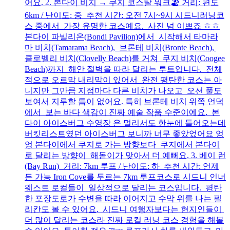
어요. 2. 본다이 비치 → 쿠지 코스탈 워크🏖️ 거리: 편도
6km / 난이도: 중 추천 시간: 오전 7시~9시 시드니러닝코
스 중에서 가장 유명한 코스예요. 사진 넘 이쁘죠 ㅎㅎ
본다이 파빌리온(Bondi Pavilion)에서 시작해서 타마라
마 비치(Tamarama Beach), 브론테 비치(Bronte Beach),
클로벨리 비치(Clovelly Beach)를 거쳐 쿠지 비치(Coogee
Beach)까지 해안 절벽을 따라 달리는 루트입니다. 전체
적으로 오르막 내리막이 있어서 완전 평탄한 코스는 아
니지만 그만큼 지점마다 다른 비치가 나오고 오션 풀도
보여서 지루할 틈이 없어요. 특히 브론테 비치 위쪽 언덕
에서 보는 바다 색감이 진짜 예술 작품 수준이에요. 본
다이 아이스버그 수영장 은 멀리서도 한눈에 들어오는데
버킷리스트였던 아이스버그 보니까 너무 좋았었어요 엉
엉 본다이에서 쿠지로 가는 방향보다 쿠지에서 본다이
로 달리는 방향이 해돋이가 맞아서 더 예뻐요. 3. 베이 런
(Bay Run) 거리: 7km 루프 / 난이도: 하 추천 시간: 언제
든 가능 Iron Cove를 두르는 7km 루프코스로 시드니 인너
웨스트 로컬들이 일상적으로 달리는 코스입니다. 평탄
한 포장도로가 수변을 따라 이어지고 수막 위를 나는 펠
리칸도 볼 수 있어요. 시드니 여행자보다는 현지인들이
더 많이 달리는 코스라 진짜 로컬 러닝 코스 경험을 해볼