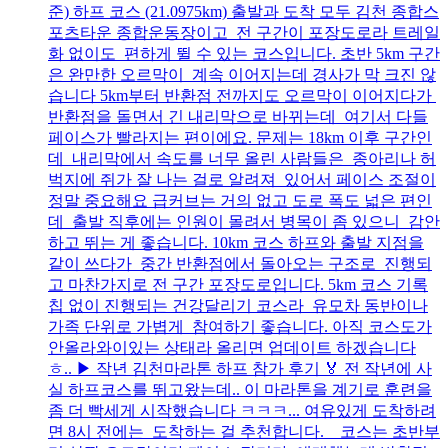
준) 하프 코스 (21.0975km) 출발과 도착 모두 김천 종합스
포츠타운 종합운동장이고 전 구간이 포장도로라 트레일
화 없이도 편하게 뛸 수 있는 코스입니다. 초반 5km 구간
은 완만한 오르막이 계속 이어지는데 경사가 막 크진 않
습니다 5km부터 반환점 전까지도 오르막이 이어지다가
반환점을 돌면서 긴 내리막으로 바뀌는데 여기서 다들
페이스가 빨라지는 편이에요. 문제는 18km 이후 구간인
데 내리막에서 속도를 너무 올린 사람들은 종아리나 허
벅지에 쥐가 잘 나는 걸로 알려져 있어서 페이스 조절이
정말 중요해요 급커브는 거의 없고 도로 폭도 넓은 편인
데 출발 직후에는 인원이 몰려서 병목이 좀 있으니 감안
하고 뛰는 게 좋습니다. 10km 코스 하프와 출발 지점을
같이 쓰다가 중간 반환점에서 돌아오는 구조로 진행되
고 마찬가지로 전 구간 포장도로입니다. 5km 코스 기록
칩 없이 진행되는 건강달리기 코스라 유모차 동반이나
가족 단위로 가볍게 참여하기 좋습니다. 아직 코스도가
안올라와이있는 상태라 올리면 업데이트 하겠습니다
ㅎ.. ▶ 작년 김천마라톤 하프 참가 후기 🏅 전 작년에 사
실 하프코스를 뛰고왔는데.. 이 마라톤을 계기로 훈련을
좀 더 빡세게 시작했습니다 ㅋㅋㅋ... 여유있게 도착하려
면 8시 전에는 도착하는 걸 추천합니다. 코스는 초반부