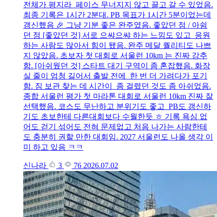
전체가 평지라 페이스 무너지지 않고 끌고 갈 수 있었음.
최종 기록은 1시간 2분대. PB 목표가 1시간 5분이었는데
갱신했음 🎉 그냥 기분 좋은 완주였음. 좋았던 점 / 아쉼
던 점 [좋았던 것] 서로 으쌰으쌰 하는 느낌도 있고 응원
하는 사람도 많아서 힘이 됐음. 완주 메달 퀄리티도 나쁘
지 않았음. 초보자 첫 대회로 서울런 10km 는 진짜 강추
함. [아쉬웠던 것] 스타트 대기 구역이 좀 혼잡했음. 화장
실 줄이 엄청 길어서 출발 전에 한 번 더 가려다가 포기
함. 짐 보관 찾는 데 시간이 좀 걸렸던 것도 좀 아쉬었음.
종합 서울런 평가 첫 마라톤 대회로 서울런 10km 진짜 잘
선택했음. 코스도 무난하고 분위기도 좋고 PB도 갱신하
기도 초보한테 다른대회보다 수월한듯 ㅎ 기록 욕심 없
어도 걷기 섞어도 전혀 문제없고 처음 나가는 사람한테
도 충분히 권할 만한 대회임. 2027 서울런도 나올 생각 이
미 하고 있음 ㅋㅋ
신나라
3
76
2026.07.02