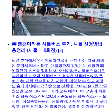
🚌 춘천마라톤 셔틀버스 후기, 셔틀 신청방법
총정리 (서울 - 대회장)
[3]
작년 춘마에서 완주메달따고옴ㅎ 근데 나는 그날 새벽
에 춘마셔틀버스 타고 대회장까지 갔었는데 신청할 때
헷갈렸던 부분들 정리해서 춘천마라톤셔틀버스후기로
남겨볼게 ✅춘마 셔틀버스 신청방법 셔틀버스(마라톤
버스)는 대회 접수를 마친 사람만 예약할 수 있고 이것
도 홈페이지에서 선착순으로 진행돼. 2026년은 7월 27일
월요일 오전 10시부터 예약 오픈 예정이야. 📍춘마 셔틀
버스 탑승 장소 작년(2025) 기준으로는 탑승 장소가 서울
시청, 잠실종합운동장, 신도림역, 사당역 이렇게 네 곳이
었고 전부 오전 6시에 출발했어. 왕복 티켓 가격은 2만