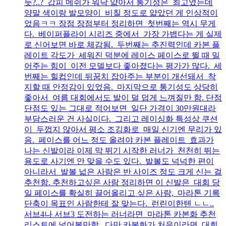
듯?..? 갑피 메쉬가 워낙 얇아서 통기성은 최고였는데
양말 색이랑 발모양이 비칠 정도로 얇았던 게 인상적이
었음ㅋㅋ 장점 장점부터 정리하면 첫번째는 역시 무게
다. 베이퍼플라이 시리즈 중에서 가장 가볍다는 게 실제
로 신어보면 바로 체감됨. 두번째는 추진력인데 카본 플
레이트 각도가 세워진 덕분에 레이스 페이스로 뛸 때 밀
어주는 힘이 이전 모델보다 좋아졌다는 평가가 많다. 세
번째는 힐컵인데 뒤꿈치 잡아주는 부분이 개선돼서 착
지할 때 안정감이 있었음. 마지막으로 통기성도 상당히
좋아서 여름 대회에서도 발이 덜 덥게 느껴질만 함. 단점
단점도 있는 그대로 적어보면 일단 가격이 30만원대라
부담스러운 건 사실이다. 그리고 레이싱화 특성상 쿠션
이 두껍지 않아서 평소 조깅화로 매일 신기엔 무리가 있
음. 페이스를 어느 정도 올려야 카본 플레이트 효과가
나는 신발이라 이제 막 뛰기 시작한 러너가 천천히 뛰는
용도로 사기엔 안 맞을 수도 있다. 발볼도 넉넉한 편이
아니라서 발볼 넓은 사람은 반 사이즈 정도 크게 신는 걸
추천함. 추천하고싶은 사람 정리하면 이 신발은 대회 당
일 페이스를 확실히 끌어올리고 싶은 사람, 마라톤 기록
단축이 목표인 사람한테 잘 맞는다. 런린이한텐 ㄴㄴ..
서브4나 서브3 도전하는 러너라면 마라톤 카본화 추천
리스트에 넣어볼만함. 다만 카본화가 처음이라면 대회