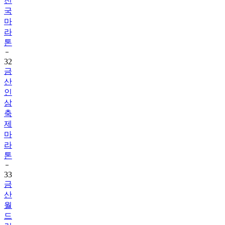
마
라
톤
32
금
산
인
삼
축
제
마
라
톤
33
금
산
월
드
런
마