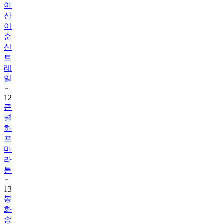
이
순
신
트
레
일
12
큰
별
하
프
마
라
톤
13
봉
화
송
이
전