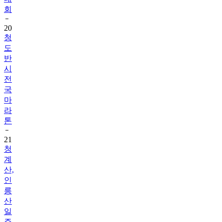
20
청
도
반
시
전
국
마
라
톤
21
청
계
산,
인
릉
산
일
주
TRAIL