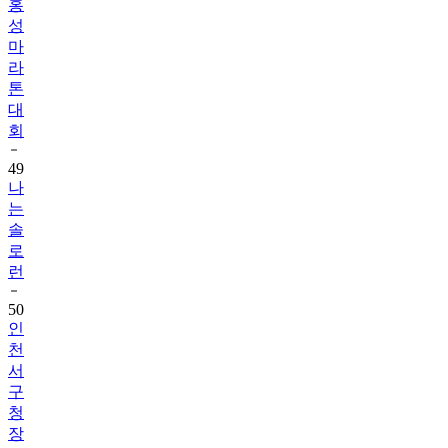
마
라
톤
대
회
49
나
는
솔
로
런
50
인
천
서
구
청
장
배
단