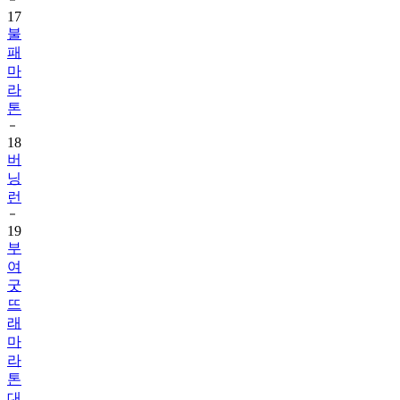
불
패
마
라
톤
18
버
닝
런
19
부
여
굿
뜨
래
마
라
톤
대
회