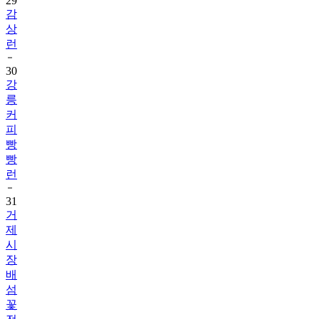
상
런
30
강
릉
커
피
빵
빵
런
31
거
제
시
장
배
섬
꽃
전
국