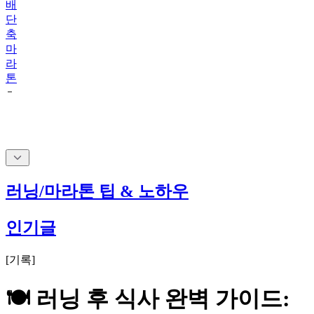
축
마
라
톤
러닝/마라톤 팁 & 노하우
인기글
[
기록
]
🍽️ 러닝 후 식사 완벽 가이드: