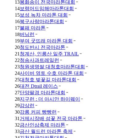
13
봉화송이 전국마라톤대회
14
보령머드임해마라톤대회
15
보성 녹차 마라톤 대회
16
북구사랑마라톤대회
17
불패 마라톤
18
버닝런
19
부여 굿뜨래 마라톤 대회
20
청도반시 전국마라톤
21
청계산, 인릉산 일주 TRAIL
22
청송사과트레일런
23
청원생명쌀 대청호마라톤대회
24
사이버 영토 수호 마라톤 대회
25
대청호 벚꽃길 마라톤대회
26
대전 Dtrail 레이스
27
단양팔경 마라톤대회
28
지구런 : 더 아시안 하이웨이
29
감상런
30
강릉 커피 빵빵런
31
거제시장배 섬꽃 전국 마라톤
32
금산인삼축제 마라톤
33
금산 월드런 마라톤 축제
34
김천전국마라톤대회