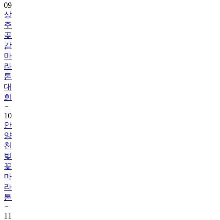
주
곶
감
마
라
톤
대
회
10
안
양
천
벚
꽃
마
라
톤
11
아
산