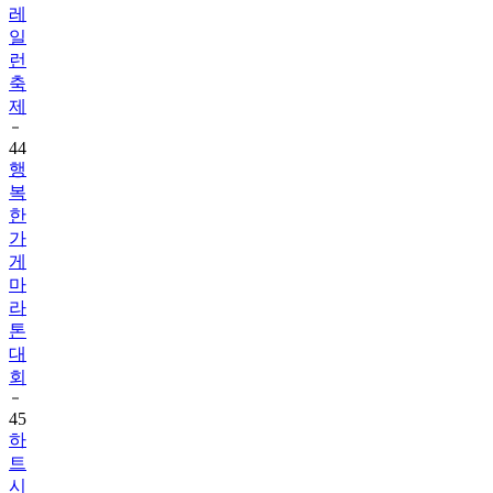
런
축
제
44
행
복
한
가
게
마
라
톤
대
회
45
하
트
시
그
널