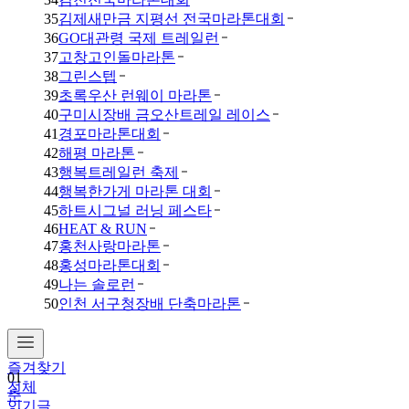
35
김제새만금 지평선 전국마라톤대회
36
GO대관령 국제 트레일런
37
고창고인돌마라톤
38
그린스텝
39
초록우산 런웨이 마라톤
40
구미시장배 금오산트레일 레이스
41
경포마라톤대회
42
해평 마라톤
43
행복트레일런 축제
44
행복한가게 마라톤 대회
45
하트시그널 러닝 페스타
46
HEAT & RUN
47
홍천사랑마라톤
48
홍성마라톤대회
49
나는 솔로런
50
인천 서구청장배 단축마라톤
01
춘
즐겨찾기
천
전체
마
인기글