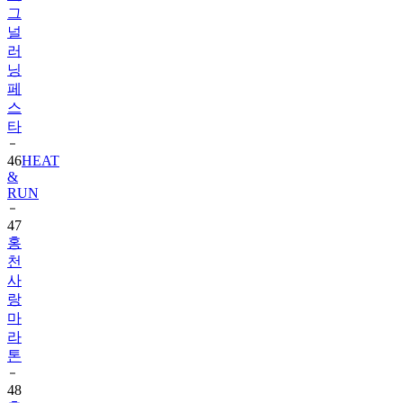
러
닝
페
스
타
46
HEAT
&
RUN
47
홍
천
사
랑
마
라
톤
48
홍
성