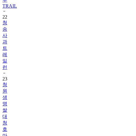
22
청
송
사
과
트
레
일
런
23
청
원
생
명
쌀
대
청
호
마
라