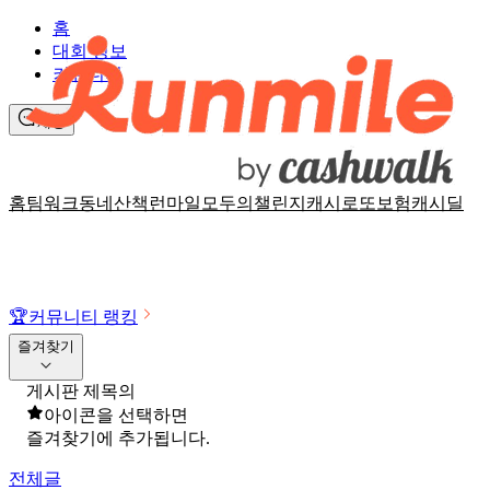
홈
대회 정보
커뮤니티
채팅
홈
팀워크
동네산책
런마일
모두의챌린지
캐시로또
보험
캐시딜
🏆
커뮤니티 랭킹
즐겨찾기
게시판 제목의
아이콘을 선택하면
즐겨찾기에 추가됩니다.
전체글