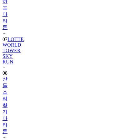
마
라
톤
07
LOTTE
WORLD
TOWER
SKY
RUN
08
산
들
소
리
향
기
마
라
톤
09
상