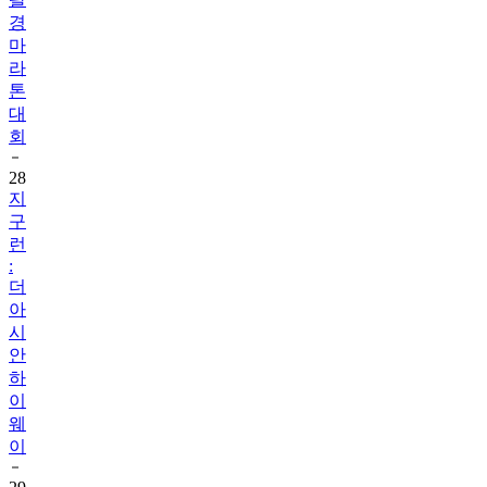
마
라
톤
대
회
28
지
구
런
:
더
아
시
안
하
이
웨
이
29
감