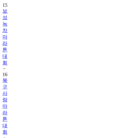
성
녹
차
마
라
톤
대
회
16
북
구
사
랑
마
라
톤
대
회
17