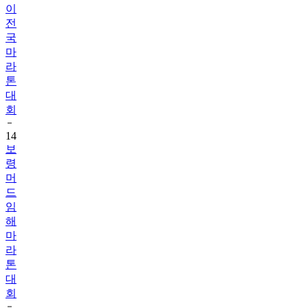
국
마
라
톤
대
회
14
보
령
머
드
임
해
마
라
톤
대
회
15
보