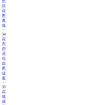
라
톤
축
제
34
김
천
전
국
마
라
톤
대
회
35
김
제
새
만
금