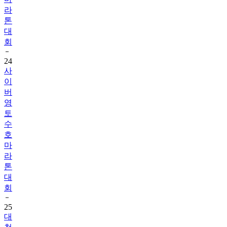
톤
대
회
24
사
이
버
영
토
수
호
마
라
톤
대
회
25
대
청
호