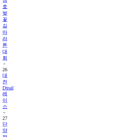
벚
꽃
길
마
라
톤
대
회
26
대
전
Dtrail
레
이
스
27
단
양
팔
경