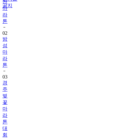
라
공지
톤
02
밤
섬
마
라
톤
03
경
주
벚
꽃
마
라
톤
대
회
04