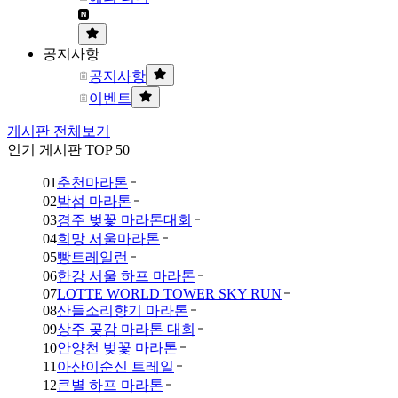
공지사항
공지사항
이벤트
게시판 전체보기
인기 게시판 TOP 50
01
춘천마라톤
02
밤섬 마라톤
03
경주 벚꽃 마라톤대회
04
희망 서울마라톤
05
빵트레일런
06
한강 서울 하프 마라톤
07
LOTTE WORLD TOWER SKY RUN
08
산들소리향기 마라톤
09
상주 곶감 마라톤 대회
10
안양천 벚꽃 마라톤
11
아산이순신 트레일
12
큰별 하프 마라톤