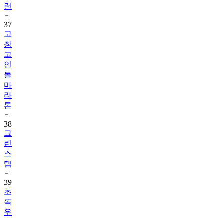
37
고
창
고
인
돌
마
라
톤
38
그
린
스
텝
39
초
록
우
산
런