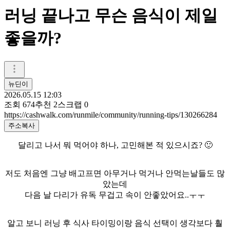
러닝 끝나고 무슨 음식이 제일
좋을까?
뉴딘이
2026.05.15 12:03
조회
674
추천
2
스크랩
0
https://cashwalk.com/runmile/community/running-tips/130266284
주소복사
달리고 나서 뭐 먹어야 하나, 고민해본 적 있으시죠? 🙂
저도 처음엔 그냥 배고프면 아무거나 먹거나 안먹는날들도 많
았는데
다음 날 다리가 유독 무겁고 속이 안좋았어요..ㅜㅜ
알고 보니 러닝 후 식사 타이밍이랑 음식 선택이 생각보다 훨