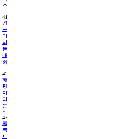
41
경
포
마
라
톤
대
회
42
해
평
마
라
톤
43
행
복
트
레
일