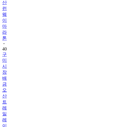
웨
이
마
라
톤
40
구
미
시
장
배
금
오
산
트
레
일
레
이
스