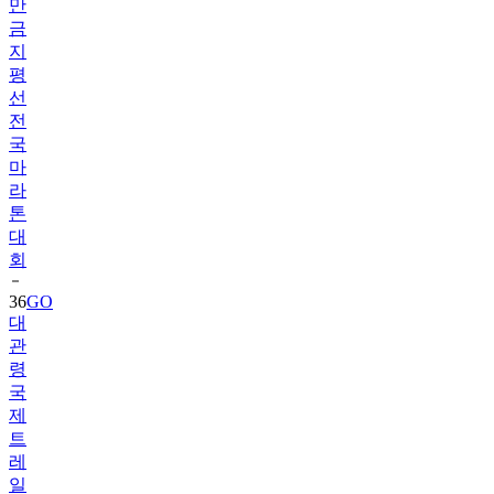
지
평
선
전
국
마
라
톤
대
회
36
GO
대
관
령
국
제
트
레
일
런