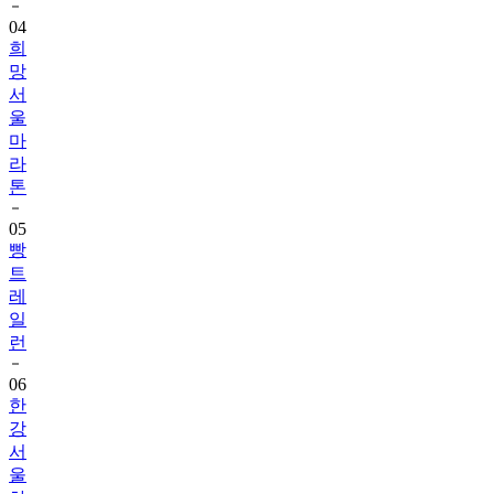
희
망
서
울
마
라
톤
05
빵
트
레
일
런
06
한
강
서
울
하
프