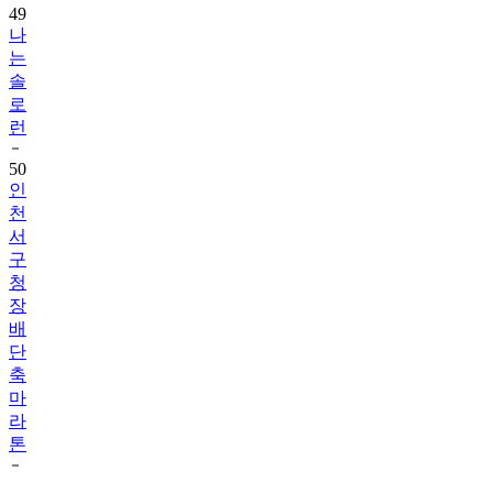
49
나
는
솔
로
런
50
인
천
서
구
청
장
배
단
축
마
라
톤