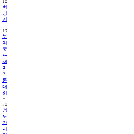
18
버
닝
런
19
부
여
굿
뜨
래
마
라
톤
대
회
20
청
도
반
시