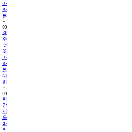
마
라
톤
03
경
주
벚
꽃
마
라
톤
대
회
04
희
망
서
울
마
라