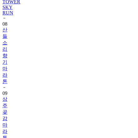
TOWER
SKY
RUN
08
산
들
소
리
향
기
마
라
톤
09
상
주
곶
감
마
라
톤