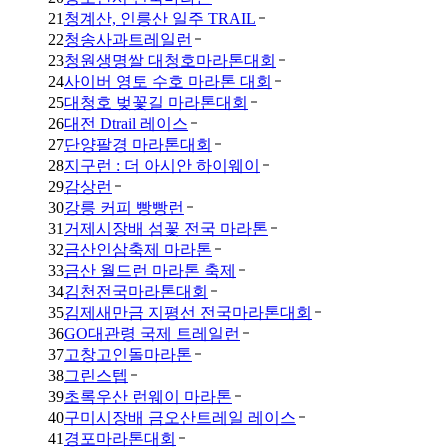
21
청계산, 인릉산 일주 TRAIL
22
청송사과트레일런
23
청원생명쌀 대청호마라톤대회
24
사이버 영토 수호 마라톤 대회
25
대청호 벚꽃길 마라톤대회
26
대전 Dtrail 레이스
27
단양팔경 마라톤대회
28
지구런 : 더 아시안 하이웨이
29
감상런
30
강릉 커피 빵빵런
31
거제시장배 섬꽃 전국 마라톤
32
금산인삼축제 마라톤
33
금산 월드런 마라톤 축제
34
김천전국마라톤대회
35
김제새만금 지평선 전국마라톤대회
36
GO대관령 국제 트레일런
37
고창고인돌마라톤
38
그린스텝
39
초록우산 런웨이 마라톤
40
구미시장배 금오산트레일 레이스
41
경포마라톤대회