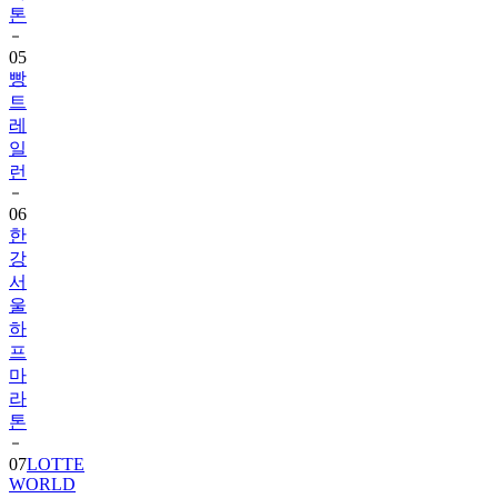
톤
05
빵
트
레
일
런
06
한
강
서
울
하
프
마
라
톤
07
LOTTE
WORLD