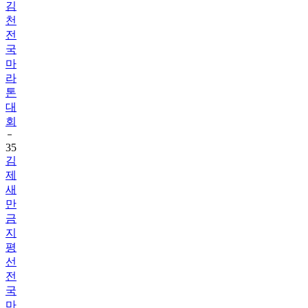
김
천
전
국
마
라
톤
대
회
35
김
제
새
만
금
지
평
선
전
국
마