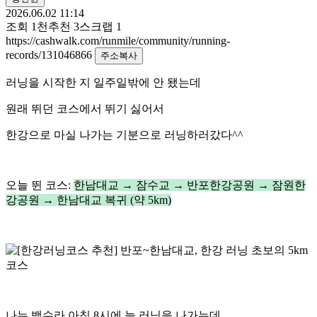
2026.06.02 11:14
조회
1천
추천
3
스크랩
1
https://cashwalk.com/runmile/community/running-
records/131046866
주소복사
러닝을 시작한 지 일주일밖에 안 됐는데
원래 뛰던 코스에서 뛰기 싫어서
한강으로 마실 나가는 기분으로 러닝하러갔다^^
오늘 뛴 코스:
한남대교 → 잠수교 → 반포한강공원 → 잠원한
강공원 → 한남대교 복귀 (약 5km)
나는 백수라 아침 8시에 늘 러닝을 나가는데