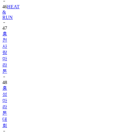
46
HEAT
&
RUN
47
홍
천
사
랑
마
라
톤
48
홍
성
마
라
톤
대
회