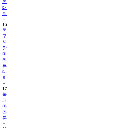
톤
대
회
16
북
구
사
랑
마
라
톤
대
회
17
불
패
마
라
톤