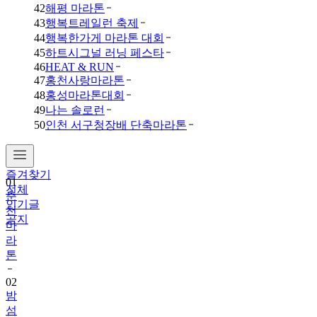
42
해평 마라톤
43
행복트레일런 축제
44
행복한가게 마라톤 대회
45
하트시그널 러닝 페스타
46
HEAT & RUN
47
홍천사랑마라톤
48
홍성마라톤대회
49
나는 솔로런
50
인천 서구청장배 단축마라톤
즐겨찾기
01
전체
춘
인기글
천
공지
마
라
톤
02
밤
섬