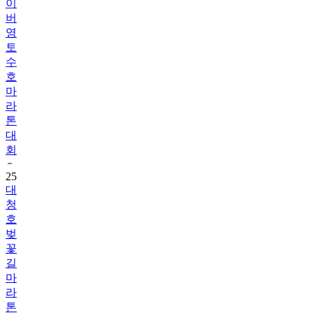
이
버
영
토
수
호
마
라
톤
대
회
25
대
청
호
벚
꽃
길
마
라
톤