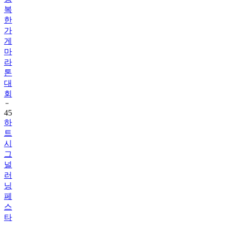
복
한
가
게
마
라
톤
대
회
45
하
트
시
그
널
러
닝
페
스
타