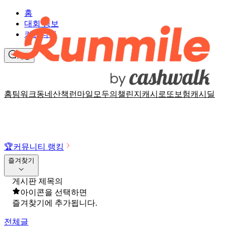
홈
대회 정보
커뮤니티
채팅
홈
팀워크
동네산책
런마일
모두의챌린지
캐시로또
보험
캐시딜
🏆
커뮤니티 랭킹
즐겨찾기
게시판 제목의
아이콘을 선택하면
즐겨찾기에 추가됩니다.
전체글