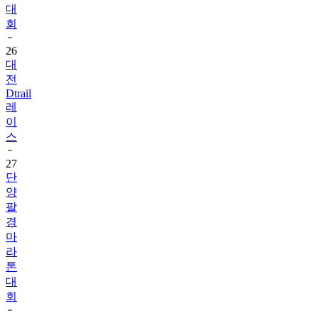
대
회
26
대
전
Dtrail
레
이
스
27
단
양
팔
경
마
라
톤
대
회