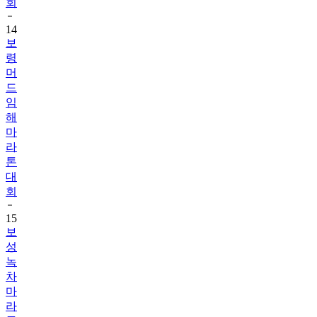
회
14
보
령
머
드
임
해
마
라
톤
대
회
15
보
성
녹
차
마
라