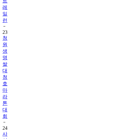
트
레
일
런
23
청
원
생
명
쌀
대
청
호
마
라
톤
대
회
24
사