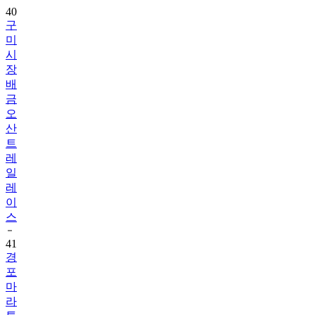
40
구
미
시
장
배
금
오
산
트
레
일
레
이
스
41
경
포
마
라