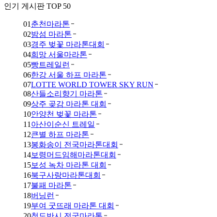
인기 게시판 TOP 50
01
춘천마라톤
02
밤섬 마라톤
03
경주 벚꽃 마라톤대회
04
희망 서울마라톤
05
빵트레일런
06
한강 서울 하프 마라톤
07
LOTTE WORLD TOWER SKY RUN
08
산들소리향기 마라톤
09
상주 곶감 마라톤 대회
10
안양천 벚꽃 마라톤
11
아산이순신 트레일
12
큰별 하프 마라톤
13
봉화송이 전국마라톤대회
14
보령머드임해마라톤대회
15
보성 녹차 마라톤 대회
16
북구사랑마라톤대회
17
불패 마라톤
18
버닝런
19
부여 굿뜨래 마라톤 대회
20
청도반시 전국마라톤