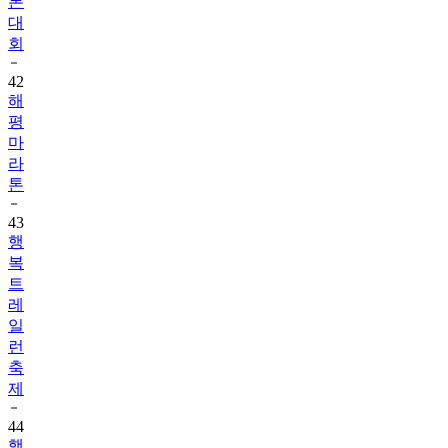
톤
대
회
42
해
평
마
라
톤
43
행
복
트
레
일
런
축
제
44
행