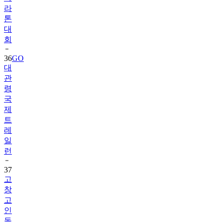
라
톤
대
회
36
GO
대
관
령
국
제
트
레
일
런
37
고
창
고
인
돌