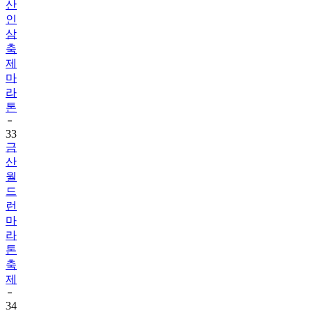
산
인
삼
축
제
마
라
톤
33
금
산
월
드
런
마
라
톤
축
제
34