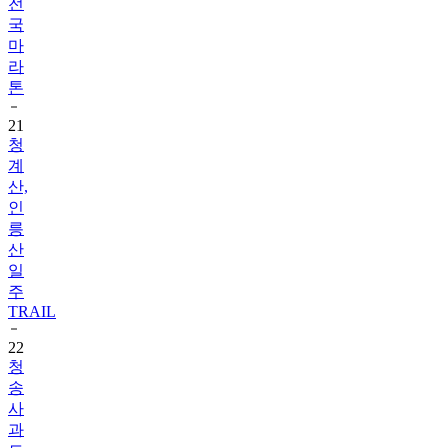
전
국
마
라
톤
21
청
계
산,
인
릉
산
일
주
TRAIL
22
청
송
사
과