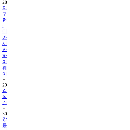
28
지
구
런
:
더
아
시
안
하
이
웨
이
29
감
상
런
30
강
릉