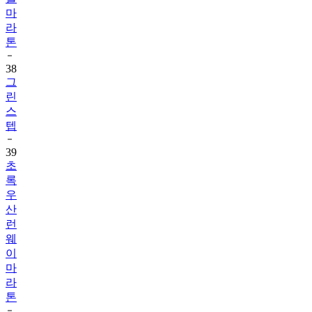
마
라
톤
38
그
린
스
텝
39
초
록
우
산
런
웨
이
마
라
톤