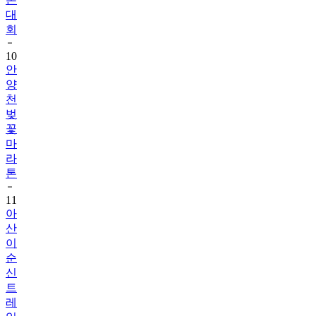
대
회
10
안
양
천
벚
꽃
마
라
톤
11
아
산
이
순
신
트
레