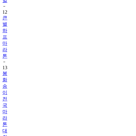
일
12
큰
별
하
프
마
라
톤
13
봉
화
송
이
전
국
마
라
톤
대