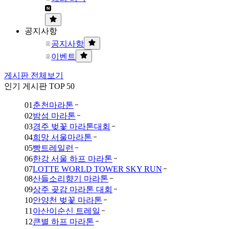
공지사항
공지사항
이벤트
게시판 전체보기
인기 게시판 TOP 50
01
춘천마라톤
02
밤섬 마라톤
03
경주 벚꽃 마라톤대회
04
희망 서울마라톤
05
빵트레일런
06
한강 서울 하프 마라톤
07
LOTTE WORLD TOWER SKY RUN
08
산들소리향기 마라톤
09
상주 곶감 마라톤 대회
10
안양천 벚꽃 마라톤
11
아산이순신 트레일
12
큰별 하프 마라톤