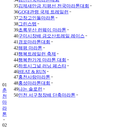
35
김제새만금 지평선 전국마라톤대회
36
GO대관령 국제 트레일런
37
고창고인돌마라톤
38
그린스텝
39
초록우산 런웨이 마라톤
40
구미시장배 금오산트레일 레이스
41
경포마라톤대회
42
해평 마라톤
43
행복트레일런 축제
44
행복한가게 마라톤 대회
45
하트시그널 러닝 페스타
46
HEAT & RUN
47
홍천사랑마라톤
48
홍성마라톤대회
01
49
나는 솔로런
춘
50
인천 서구청장배 단축마라톤
천
마
라
톤
02