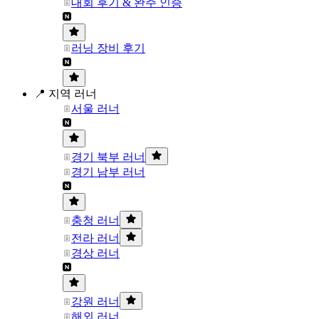
대회 후기 & 완주 인증
러닝 장비 후기
📍 지역 러너
서울 러너
경기 북부 러너
경기 남부 러너
충청 러너
전라 러너
경상 러너
강원 러너
해외 러너