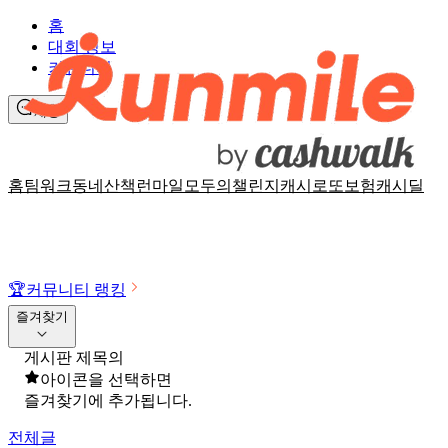
홈
대회 정보
커뮤니티
채팅
홈
팀워크
동네산책
런마일
모두의챌린지
캐시로또
보험
캐시딜
🏆
커뮤니티 랭킹
즐겨찾기
게시판 제목의
아이콘을 선택하면
즐겨찾기에 추가됩니다.
전체글