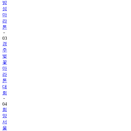
밤
섬
마
라
톤
03
경
주
벚
꽃
마
라
톤
대
회
04
희
망
서
울