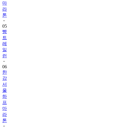
마
라
톤
05
빵
트
레
일
런
06
한
강
서
울
하
프
마
라
톤