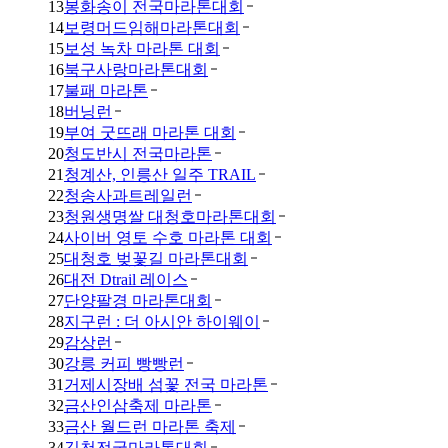
13
봉화송이 전국마라톤대회
14
보령머드임해마라톤대회
15
보성 녹차 마라톤 대회
16
북구사랑마라톤대회
17
불패 마라톤
18
버닝런
19
부여 굿뜨래 마라톤 대회
20
청도반시 전국마라톤
21
청계산, 인릉산 일주 TRAIL
22
청송사과트레일런
23
청원생명쌀 대청호마라톤대회
24
사이버 영토 수호 마라톤 대회
25
대청호 벚꽃길 마라톤대회
26
대전 Dtrail 레이스
27
단양팔경 마라톤대회
28
지구런 : 더 아시안 하이웨이
29
감상런
30
강릉 커피 빵빵런
31
거제시장배 섬꽃 전국 마라톤
32
금산인삼축제 마라톤
33
금산 월드런 마라톤 축제
34
김천전국마라톤대회