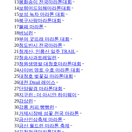
13
봉화송이 전국마라톤대회
14
보령머드임해마라톤대회
15
보성 녹차 마라톤 대회
16
북구사랑마라톤대회
17
불패 마라톤
18
버닝런
19
부여 굿뜨래 마라톤 대회
20
청도반시 전국마라톤
21
청계산, 인릉산 일주 TRAIL
22
청송사과트레일런
23
청원생명쌀 대청호마라톤대회
24
사이버 영토 수호 마라톤 대회
25
대청호 벚꽃길 마라톤대회
26
대전 Dtrail 레이스
27
단양팔경 마라톤대회
28
지구런 : 더 아시안 하이웨이
29
감상런
30
강릉 커피 빵빵런
31
거제시장배 섬꽃 전국 마라톤
32
금산인삼축제 마라톤
33
금산 월드런 마라톤 축제
34
김천전국마라톤대회