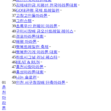
35
김제새만금 지평선 전국마라톤대회
36
GO대관령 국제 트레일런
37
고창고인돌마라톤
38
그린스텝
39
초록우산 런웨이 마라톤
40
구미시장배 금오산트레일 레이스
41
경포마라톤대회
42
해평 마라톤
43
행복트레일런 축제
44
행복한가게 마라톤 대회
45
하트시그널 러닝 페스타
46
HEAT & RUN
47
홍천사랑마라톤
48
홍성마라톤대회
01
49
나는 솔로런
춘
50
인천 서구청장배 단축마라톤
천
마
라
톤
02