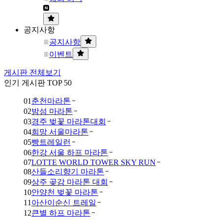
공지사항
공지사항
이벤트
게시판 전체보기
인기 게시판 TOP 50
01
춘천마라톤
02
밤섬 마라톤
03
경주 벚꽃 마라톤대회
04
희망 서울마라톤
05
빵트레일런
06
한강 서울 하프 마라톤
07
LOTTE WORLD TOWER SKY RUN
08
산들소리향기 마라톤
09
상주 곶감 마라톤 대회
10
안양천 벚꽃 마라톤
11
아산이순신 트레일
12
큰별 하프 마라톤