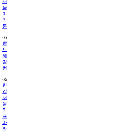
마
라
톤
05
빵
트
레
일
런
06
한
강
서
울
하
프
마
라
톤