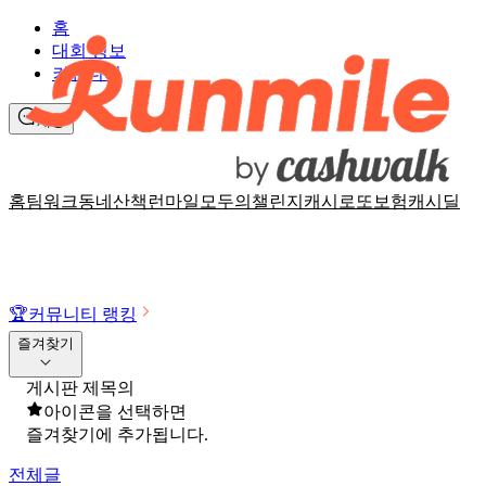
홈
대회 정보
커뮤니티
채팅
홈
팀워크
동네산책
런마일
모두의챌린지
캐시로또
보험
캐시딜
🏆
커뮤니티 랭킹
즐겨찾기
게시판 제목의
아이콘을 선택하면
즐겨찾기에 추가됩니다.
전체글