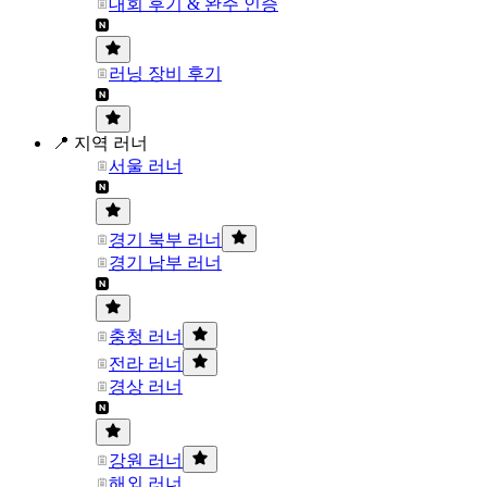
대회 후기 & 완주 인증
러닝 장비 후기
📍 지역 러너
서울 러너
경기 북부 러너
경기 남부 러너
충청 러너
전라 러너
경상 러너
강원 러너
해외 러너