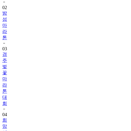
밤
섬
마
라
톤
03
경
주
벚
꽃
마
라
톤
대
회
04
희
망
서
울