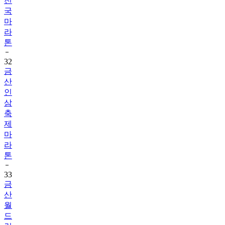
전
국
마
라
톤
32
금
산
인
삼
축
제
마
라
톤
33
금
산
월
드