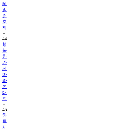
레
일
런
축
제
44
행
복
한
가
게
마
라
톤
대
회
45
하
트
시