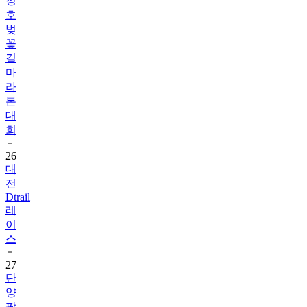
청
호
벚
꽃
길
마
라
톤
대
회
26
대
전
Dtrail
레
이
스
27
단
양
팔