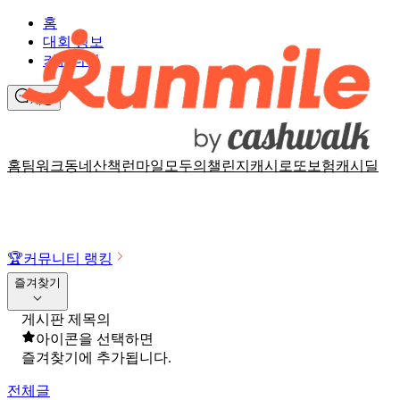
홈
대회 정보
커뮤니티
채팅
홈
팀워크
동네산책
런마일
모두의챌린지
캐시로또
보험
캐시딜
🏆
커뮤니티 랭킹
즐겨찾기
게시판 제목의
아이콘을 선택하면
즐겨찾기에 추가됩니다.
전체글