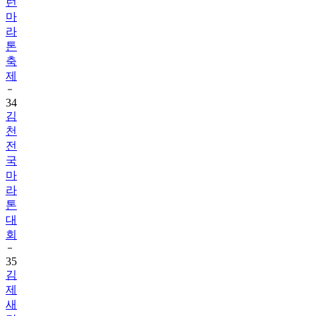
런
마
라
톤
축
제
34
김
천
전
국
마
라
톤
대
회
35
김
제
새