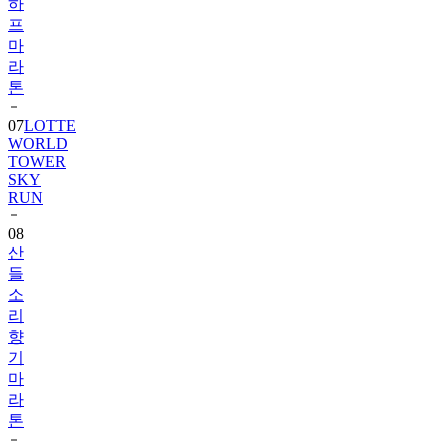
하
프
마
라
톤
07
LOTTE
WORLD
TOWER
SKY
RUN
08
산
들
소
리
향
기
마
라
톤