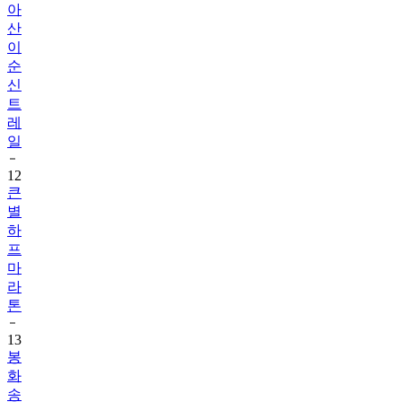
아
산
이
순
신
트
레
일
12
큰
별
하
프
마
라
톤
13
봉
화
송