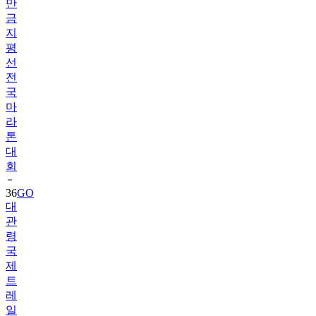
만
금
지
평
선
전
국
마
라
톤
대
회
36
GO
대
관
령
국
제
트
레
일