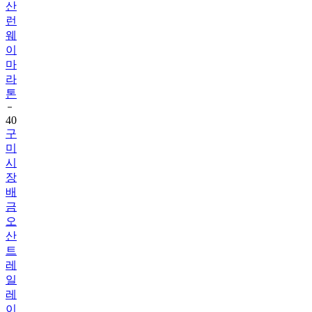
산
런
웨
이
마
라
톤
40
구
미
시
장
배
금
오
산
트
레
일
레
이