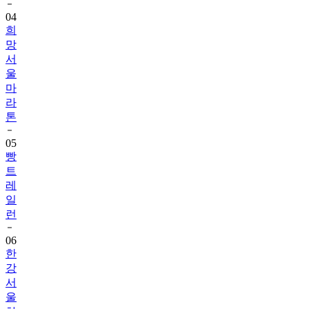
04
희
망
서
울
마
라
톤
05
빵
트
레
일
런
06
한
강
서
울