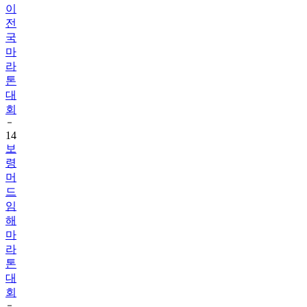
이
전
국
마
라
톤
대
회
14
보
령
머
드
임
해
마
라
톤
대
회