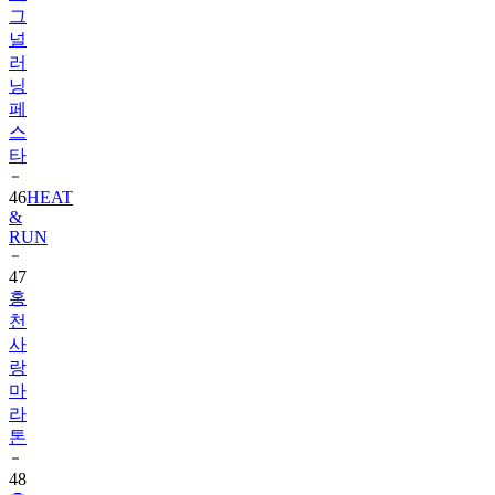
그
널
러
닝
페
스
타
46
HEAT
&
RUN
47
홍
천
사
랑
마
라
톤
48