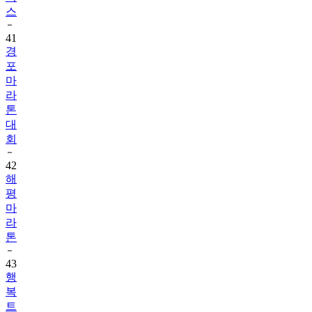
스
41
경
포
마
라
톤
대
회
42
해
평
마
라
톤
43
행
복
트