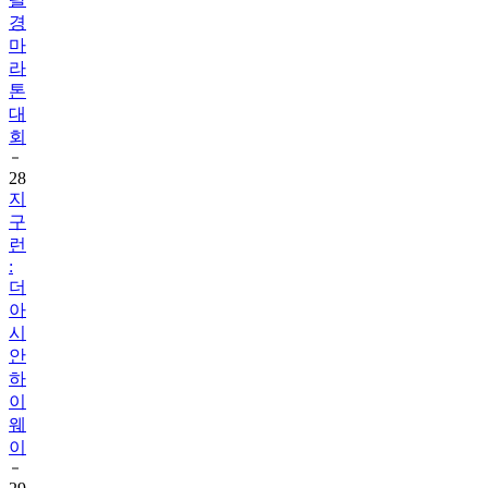
경
마
라
톤
대
회
28
지
구
런
:
더
아
시
안
하
이
웨
이