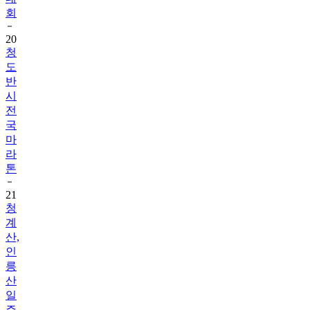
회
20
청
도
반
시
전
국
마
라
톤
21
청
계
산,
인
릉
산
일
주