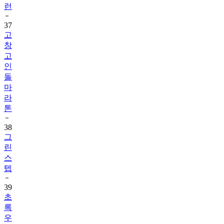
런
37
고
창
고
인
돌
마
라
톤
38
그
린
스
텝
39
초
록
우