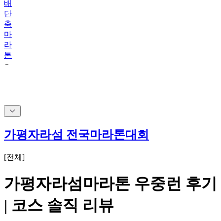
배
단
축
마
라
톤
가평자라섬 전국마라톤대회
[
전체
]
가평자라섬마라톤 우중런 후기
| 코스 솔직 리뷰