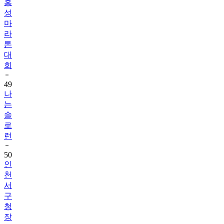
홍
성
마
라
톤
대
회
49
나
는
솔
로
런
50
인
천
서
구
청
장