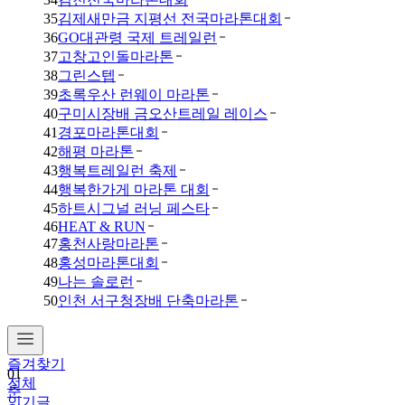
35
김제새만금 지평선 전국마라톤대회
36
GO대관령 국제 트레일런
37
고창고인돌마라톤
38
그린스텝
39
초록우산 런웨이 마라톤
40
구미시장배 금오산트레일 레이스
41
경포마라톤대회
42
해평 마라톤
43
행복트레일런 축제
44
행복한가게 마라톤 대회
45
하트시그널 러닝 페스타
46
HEAT & RUN
47
홍천사랑마라톤
48
홍성마라톤대회
49
나는 솔로런
50
인천 서구청장배 단축마라톤
즐겨찾기
01
전체
춘
인기글