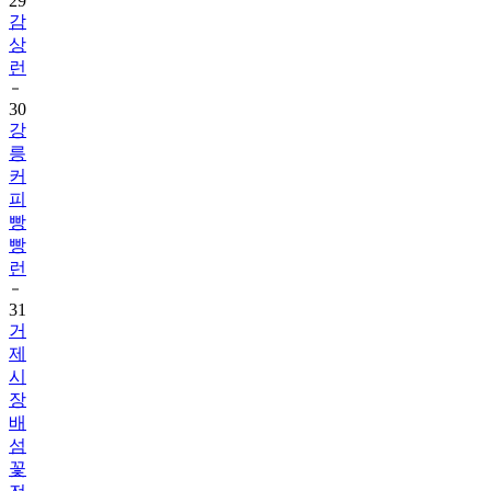
29
감
상
런
30
강
릉
커
피
빵
빵
런
31
거
제
시
장
배
섬
꽃