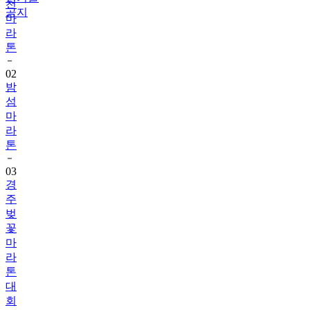
천
공지
마
라
톤
02
밤
섬
마
라
톤
03
경
주
벚
꽃
마
라
톤
대
회