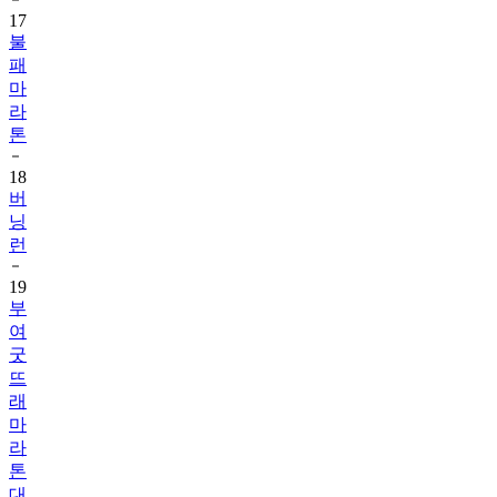
17
불
패
마
라
톤
18
버
닝
런
19
부
여
굿
뜨
래
마
라
톤
대