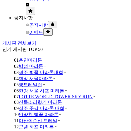
공지사항
공지사항
이벤트
게시판 전체보기
인기 게시판 TOP 50
01
춘천마라톤
02
밤섬 마라톤
03
경주 벚꽃 마라톤대회
04
희망 서울마라톤
05
빵트레일런
06
한강 서울 하프 마라톤
07
LOTTE WORLD TOWER SKY RUN
08
산들소리향기 마라톤
09
상주 곶감 마라톤 대회
10
안양천 벚꽃 마라톤
11
아산이순신 트레일
12
큰별 하프 마라톤