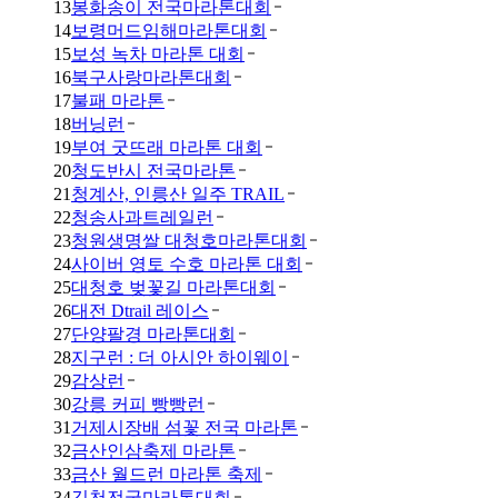
13
봉화송이 전국마라톤대회
14
보령머드임해마라톤대회
15
보성 녹차 마라톤 대회
16
북구사랑마라톤대회
17
불패 마라톤
18
버닝런
19
부여 굿뜨래 마라톤 대회
20
청도반시 전국마라톤
21
청계산, 인릉산 일주 TRAIL
22
청송사과트레일런
23
청원생명쌀 대청호마라톤대회
24
사이버 영토 수호 마라톤 대회
25
대청호 벚꽃길 마라톤대회
26
대전 Dtrail 레이스
27
단양팔경 마라톤대회
28
지구런 : 더 아시안 하이웨이
29
감상런
30
강릉 커피 빵빵런
31
거제시장배 섬꽃 전국 마라톤
32
금산인삼축제 마라톤
33
금산 월드런 마라톤 축제
34
김천전국마라톤대회