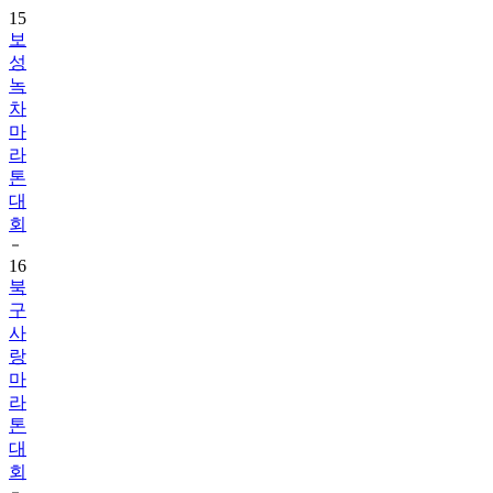
15
보
성
녹
차
마
라
톤
대
회
16
북
구
사
랑
마
라
톤
대
회