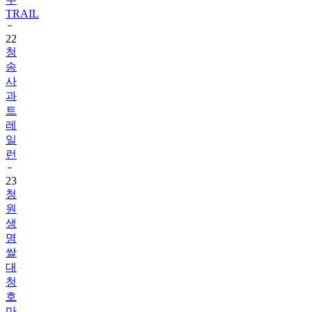
TRAIL
22
청
송
사
과
트
레
일
런
23
청
원
생
명
쌀
대
청
호
마