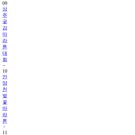
09
상
주
곶
감
마
라
톤
대
회
10
안
양
천
벚
꽃
마
라
톤
11