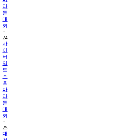
라
톤
대
회
24
사
이
버
영
토
수
호
마
라
톤
대
회
25
대