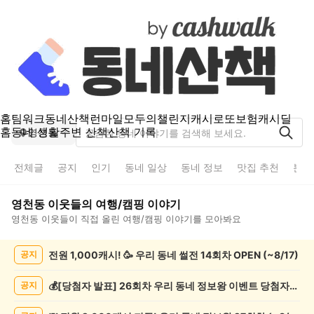
홈
팀워크
동네산책
런마일
모두의챌린지
캐시로또
보험
캐시딜
홈
동네 생활
주변 산책
산책 기록
영천동
전체글
공지
인기
동네 일상
동네 정보
맛집 추천
분실
영천동
이웃들의
여행/캠핑
이야기
영천동
이웃들이 직접 올린
여행/캠핑
이야기를 모아봐요
영
전원 1,000캐시! 🥳 우리 동네 썰전 14회차 OPEN (~8/17)
공지
천
동
여
💰[당첨자 발표] 26회차 우리 동네 정보왕 이벤트 당첨자를 발표합니다!
공지
행/
캠