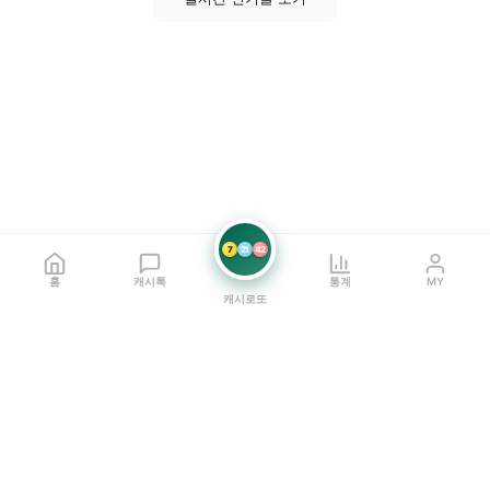
7
21
42
홈
캐시톡
통계
MY
캐시로또