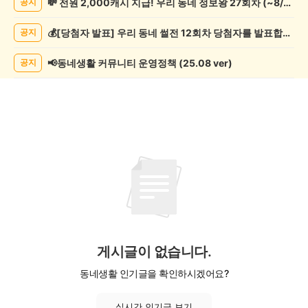
💸 전원 2,000캐시 지급! 우리 동네 정보왕 27회차 (~8/10)
공지
핑
게
💰[당첨자 발표] 우리 동네 썰전 12회차 당첨자를 발표합니다!
공지
시
글
목
📢동네생활 커뮤니티 운영정책 (25.08 ver)
공지
록
게시글이 없습니다.
동네생활 인기글을 확인하시겠어요?
실시간 인기글 보기