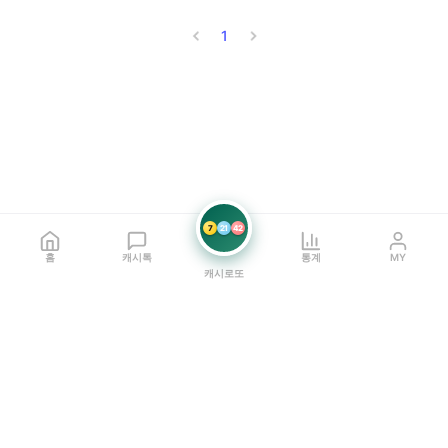
1
7
21
42
홈
캐시톡
통계
MY
캐시로또