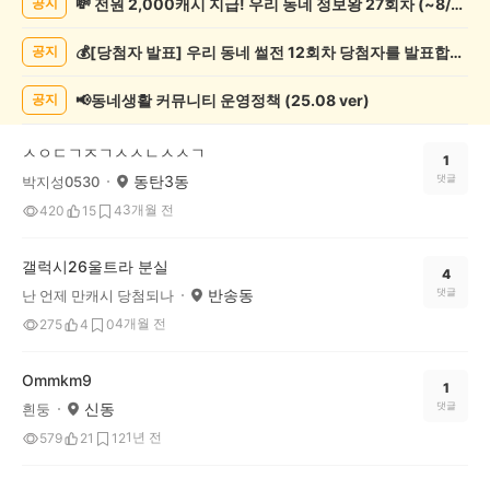
💸 전원 2,000캐시 지급! 우리 동네 정보왕 27회차 (~8/10)
공지
종
게
💰[당첨자 발표] 우리 동네 썰전 12회차 당첨자를 발표합니다!
공지
시
글
목
📢동네생활 커뮤니티 운영정책 (25.08 ver)
공지
록
ㅅㅇㄷㄱㅈㄱㅅㅅㄴㅅㅅㄱ
1
동탄3동
댓글
박지성0530
3개월 전
420
15
4
갤럭시26울트라 분실
4
반송동
댓글
난 언제 만캐시 당첨되나
4개월 전
275
4
0
Ommkm9
1
신동
댓글
흰둥
1년 전
579
21
12