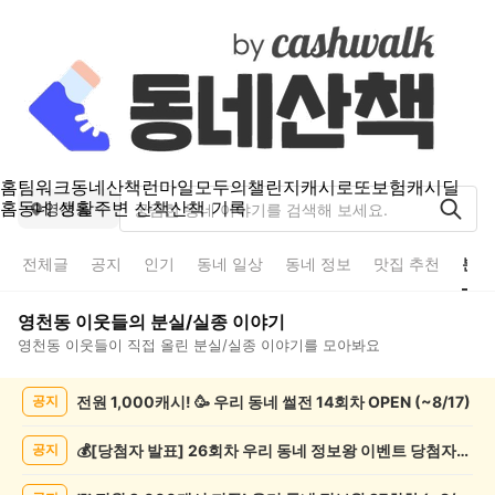
홈
팀워크
동네산책
런마일
모두의챌린지
캐시로또
보험
캐시딜
홈
동네 생활
주변 산책
산책 기록
영천동
전체글
공지
인기
동네 일상
동네 정보
맛집 추천
분실
영천동
이웃들의
분실/실종
이야기
영천동
이웃들이 직접 올린
분실/실종
이야기를 모아봐요
영
전원 1,000캐시! 🥳 우리 동네 썰전 14회차 OPEN (~8/17)
공지
천
동
분
💰[당첨자 발표] 26회차 우리 동네 정보왕 이벤트 당첨자를 발표합니다!
공지
실/
실