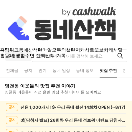
홈
팀워크
동네산책
런마일
모두의챌린지
캐시로또
보험
캐시딜
홈
동네 생활
주변 산책
산책 기록
영천동
전체글
공지
인기
동네 일상
동네 정보
맛집 추천
분실
영천동
이웃들의
맛집 추천
이야기
영천동
이웃들이 직접 올린
맛집 추천
이야기를 모아봐요
영
전원 1,000캐시! 🥳 우리 동네 썰전 14회차 OPEN (~8/17)
공지
천
동
맛
💰[당첨자 발표] 26회차 우리 동네 정보왕 이벤트 당첨자를 발표합니다!
공지
집
추