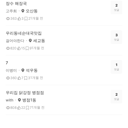
장수 해장국
2
오산동
댓글
고주희
1개월 전
363
3
2
우리동네순대국맛집
3
세교동
댓글
걸어야한다
1개월 전
820
15
9
7
1
석우동
댓글
이병미
1개월 전
360
7
3
우리집 닭강정 병점점
2
병점1동
댓글
with
1개월 전
808
22
7