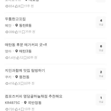
1주 전
654
8
1
두툼한고깃집
4
동탄8동
댓글
혜안
1주 전
399
11
7
매탄동 후문 메가커피 굿~!!
6
매탄3동
댓글
영아
2주 전
1.4천
12
9
지인과함께 맛집 탐방하기
2
원천동
댓글
쿠키
2주 전
416
3
0
컴포즈커피 명당골하늘채점 추천해요
1
곡반정동
댓글
KR4B75C
3주 전
720
4
1