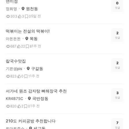
면미정
0
원천동
댓글
정희영
5일 전
303
3
0
떡볶이는 전설의 떡볶이!
2
목동
댓글
아돈돈돈
1주 전
687
22
8
칼국수맛집
2
구갈동
댓글
기픈샘pis
1주 전
823
0
1
서가네 원조 감자탕 뼈해장국 추천
3
곡반정동
댓글
KR4B75C
1주 전
820
2
0
210도 커피공방 추천합니다
7
세교동
댓글
토마토주스