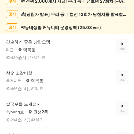
💸 전원 2,000캐시 지급! 우리 동네 정보왕 27회차 (~8/10)
공지
천
게
💰[당첨자 발표] 우리 동네 썰전 12회차 당첨자를 발표합니다!
공지
시
글
목
📢동네생활 커뮤니티 운영정책 (25.08 ver)
공지
록
간술하기 좋은 낭만오뎅
0
역북동
댓글
라쿤
7시간 전
439
6
2
참숯 소갈비살
0
역북동
댓글
무적지혁
1일 전
466
14
8
쌀국수를 드세요~
0
권선2동
댓글
2young호
3일 전
294
12
4