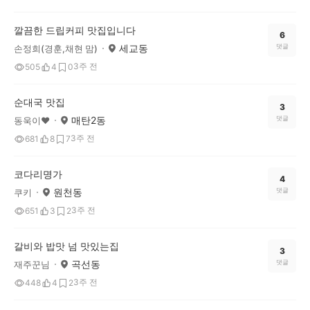
깔끔한 드립커피 맛집입니다
6
세교동
댓글
손정희(경훈,채현 맘)
3주 전
505
4
0
순대국 맛집
3
매탄2동
댓글
동욱이♥
3주 전
681
8
7
코다리명가
4
원천동
댓글
쿠키
3주 전
651
3
2
갈비와 밥맛 넘 맛있는집
3
곡선동
댓글
재주꾼님
3주 전
448
4
2