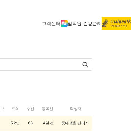
고객센터
임직원 건강관리
정보
조회
추천
등록일
작성자
5.2만
63
4일 전
동네생활 관리자