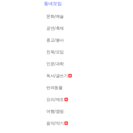
동네모임
문화/예술
공연/축제
종교/봉사
친목/모임
인문/과학
독서/글쓰기
반려동물
요리/제조
여행/캠핑
음악/악기