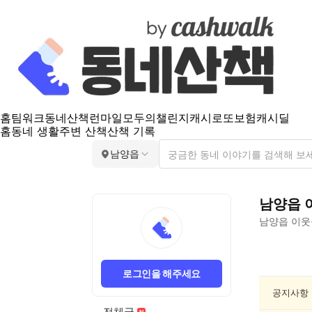
홈
팀워크
동네산책
런마일
모두의챌린지
캐시로또
보험
캐시딜
홈
동네 생활
주변 산책
산책 기록
남양읍
남양읍
남양읍
이웃
남
양
로그인을 해주세요
읍
게
공지사항
임/
전체글