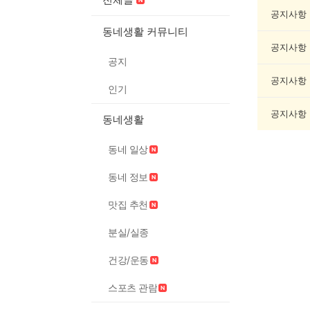
오
락
공지사항
게
동네생활 커뮤니티
시
공지사항
글
공지
목
록
공지사항
인기
공지사항
동네생활
동네 일상
동네 정보
맛집 추천
분실/실종
건강/운동
스포츠 관람