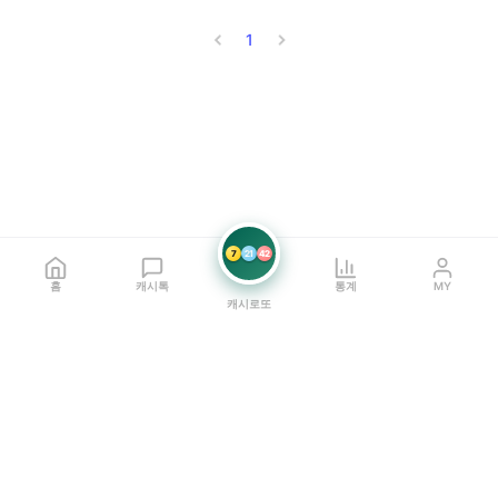
1
7
21
42
홈
캐시톡
통계
MY
캐시로또