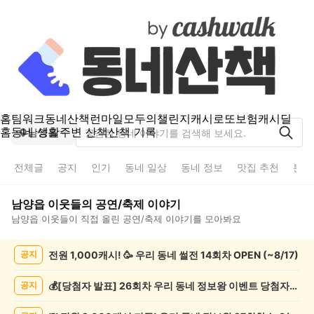
홈
팀워크
동네산책
런마일
모두의챌린지
캐시로또
보험
캐시딜
홈
동네 생활
주변 산책
산책 기록
남양읍
전체글
공지
인기
동네 일상
동네 정보
맛집 추천
분실
남양읍
이웃들의
공연/축제
이야기
남양읍
이웃들이 직접 올린
공연/축제
이야기를 모아봐요
남
전원 1,000캐시! 🥳 우리 동네 썰전 14회차 OPEN (~8/17)
공지
양
읍
공
💰[당첨자 발표] 26회차 우리 동네 정보왕 이벤트 당첨자를 발표합니다!
공지
연/
축