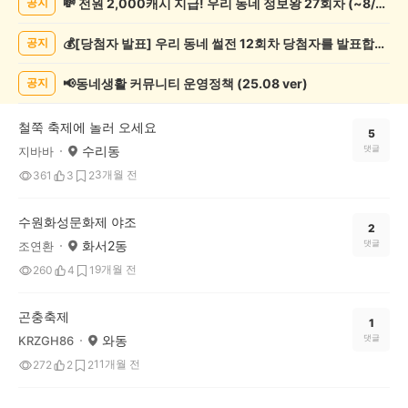
💸 전원 2,000캐시 지급! 우리 동네 정보왕 27회차 (~8/10)
공지
제
게
💰[당첨자 발표] 우리 동네 썰전 12회차 당첨자를 발표합니다!
공지
시
글
목
📢동네생활 커뮤니티 운영정책 (25.08 ver)
공지
록
철쭉 축제에 놀러 오세요
5
수리동
댓글
지바바
3개월 전
361
3
2
수원화성문화제 야조
2
화서2동
댓글
조연환
9개월 전
260
4
1
곤충축제
1
와동
댓글
KRZGH86
11개월 전
272
2
2