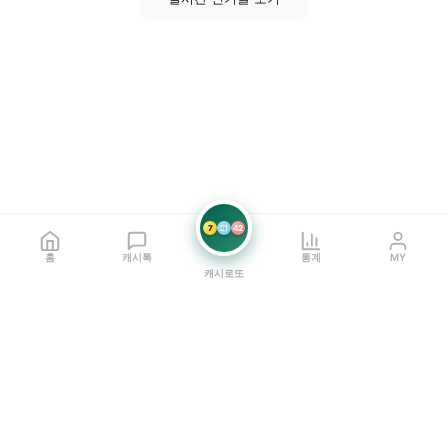
7
21
42
홈
캐시톡
통계
MY
캐시로또