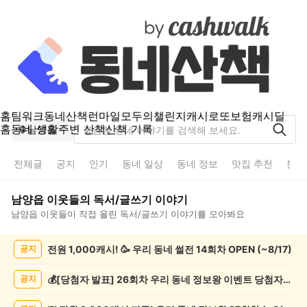
홈
팀워크
동네산책
런마일
모두의챌린지
캐시로또
보험
캐시딜
홈
동네 생활
주변 산책
산책 기록
남양읍
전체글
공지
인기
동네 일상
동네 정보
맛집 추천
분실
남양읍
이웃들의
독서/글쓰기
이야기
남양읍
이웃들이 직접 올린
독서/글쓰기
이야기를 모아봐요
남
전원 1,000캐시! 🥳 우리 동네 썰전 14회차 OPEN (~8/17)
공지
양
읍
독
💰[당첨자 발표] 26회차 우리 동네 정보왕 이벤트 당첨자를 발표합니다!
공지
서/
글