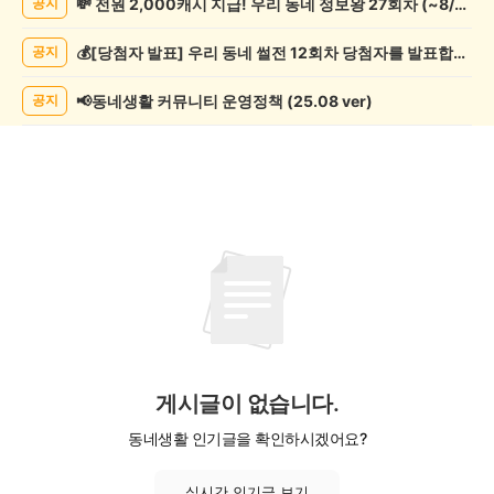
💸 전원 2,000캐시 지급! 우리 동네 정보왕 27회차 (~8/10)
공지
쓰
기
💰[당첨자 발표] 우리 동네 썰전 12회차 당첨자를 발표합니다!
공지
게
시
글
📢동네생활 커뮤니티 운영정책 (25.08 ver)
공지
목
록
게시글이 없습니다.
동네생활 인기글을 확인하시겠어요?
실시간 인기글 보기