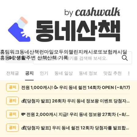
홈
팀워크
동네산책
런마일
모두의챌린지
캐시로또
보험
캐시딜
홈
동네 생활
주변 산책
산책 기록
군문동
전체글
공지
인기
동네 일상
동네 정보
맛집 추천
분실
군
전원 1,000캐시! 🥳 우리 동네 썰전 14회차 OPEN (~8/17)
공지
문
동
공
💰[당첨자 발표] 26회차 우리 동네 정보왕 이벤트 당첨자를 발표합니다!
공지
지
게
💸 전원 2,000캐시 지급! 우리 동네 정보왕 27회차 (~8/10)
공지
시
글
💰[당첨자 발표] 우리 동네 썰전 12회차 당첨자를 발표합니다!
공지
목
록