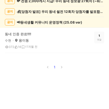
💸 전원 2,000캐시 지급! 우리 동네 정보왕 27회차 (~8/10)
공지
증
했
💰[당첨자 발표] 우리 동네 썰전 12회차 당첨자를 발표합니다!
공지
어
요
게
📢동네생활 커뮤니티 운영정책 (25.08 ver)
공지
시
글
동네 인증 완료!!!!
목
1
용이동
댓글
수현
록
1개월 전
372
16
1
1