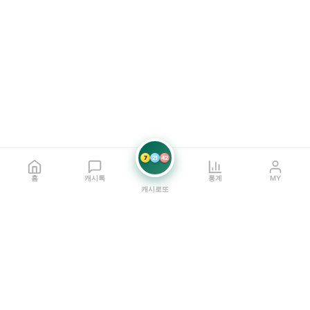
7
21
42
홈
캐시톡
통계
MY
캐시로또