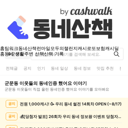
홈
팀워크
동네산책
런마일
모두의챌린지
캐시로또
보험
캐시딜
홈
동네 생활
주변 산책
산책 기록
군문동
전체글
공지
인기
동네 일상
동네 정보
맛집 추천
분실
군문동
이웃들의
동네인증 했어요
이야기
군문동
이웃들이 직접 올린
동네인증 했어요
이야기를 모아봐요
군
전원 1,000캐시! 🥳 우리 동네 썰전 14회차 OPEN (~8/17)
공지
문
동
동
💰[당첨자 발표] 26회차 우리 동네 정보왕 이벤트 당첨자를 발표합니다!
공지
네
인