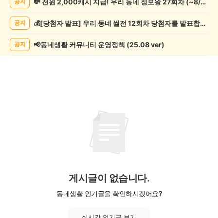
💸 전원 2,000캐시 지급! 우리 동네 정보왕 27회차 (~8/10)
공지
학
게
💰[당첨자 발표] 우리 동네 썰전 12회차 당첨자를 발표합니다!
공지
시
글
목
📢동네생활 커뮤니티 운영정책 (25.08 ver)
공지
록
게시글이 없습니다.
동네생활 인기글을 확인하시겠어요?
실시간 인기글 보기