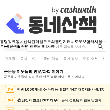
홈
팀워크
동네산책
런마일
모두의챌린지
캐시로또
보험
캐시딜
홈
동네 생활
주변 산책
산책 기록
군문동
전체글
공지
인기
동네 일상
동네 정보
맛집 추천
분실
군문동
이웃들의
인문/과학
이야기
군문동
이웃들이 직접 올린
인문/과학
이야기를 모아봐요
군
전원 1,000캐시! 🥳 우리 동네 썰전 14회차 OPEN (~8/17)
공지
문
동
인
💰[당첨자 발표] 26회차 우리 동네 정보왕 이벤트 당첨자를 발표합니다!
공지
문/
과