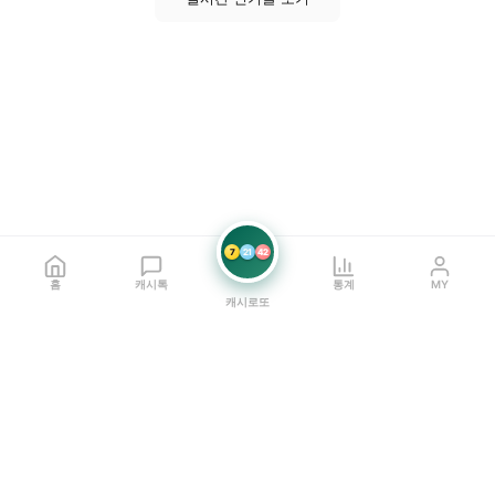
7
21
42
홈
캐시톡
통계
MY
캐시로또