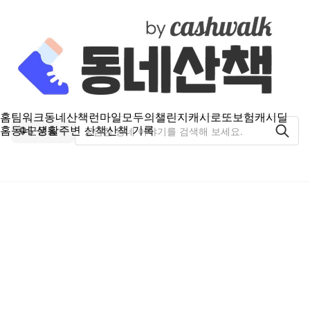
홈
팀워크
동네산책
런마일
모두의챌린지
캐시로또
보험
캐시딜
홈
동네 생활
주변 산책
산책 기록
군문동