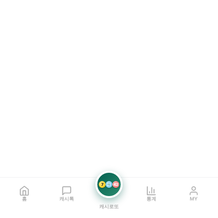
7
21
42
홈
캐시톡
통계
MY
캐시로또