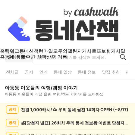
홈
팀워크
동네산책
런마일
모두의챌린지
캐시로또
보험
캐시딜
홈
동네 생활
주변 산책
산책 기록
아동동
전체글
공지
인기
동네 일상
동네 정보
맛집 추천
분실
아동동
이웃들의
여행/캠핑
이야기
아동동
이웃들이 직접 올린
여행/캠핑
이야기를 모아봐요
아
전원 1,000캐시! 🥳 우리 동네 썰전 14회차 OPEN (~8/17)
공지
동
동
여
💰[당첨자 발표] 26회차 우리 동네 정보왕 이벤트 당첨자를 발표합니다!
공지
행/
캠