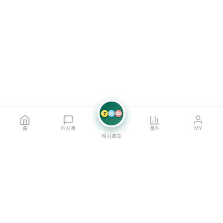
7
21
42
홈
캐시톡
통계
MY
캐시로또