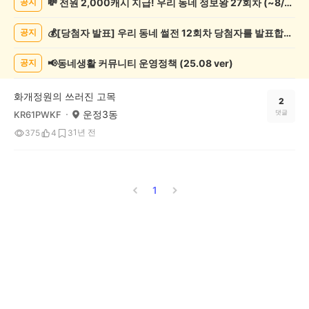
💸 전원 2,000캐시 지급! 우리 동네 정보왕 27회차 (~8/10)
공지
핑
게
💰[당첨자 발표] 우리 동네 썰전 12회차 당첨자를 발표합니다!
공지
시
글
목
📢동네생활 커뮤니티 운영정책 (25.08 ver)
공지
록
화개정원의 쓰러진 고목
2
운정3동
댓글
KR61PWKF
1년 전
375
4
3
1