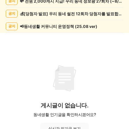
💸 전원 2,000캐시 지급! 우리 동네 정보왕 27회차 (~8/10)
공지
쓰
기
💰[당첨자 발표] 우리 동네 썰전 12회차 당첨자를 발표합니다!
공지
게
시
글
📢동네생활 커뮤니티 운영정책 (25.08 ver)
공지
목
록
게시글이 없습니다.
동네생활 인기글을 확인하시겠어요?
실시간 인기글 보기