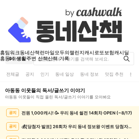
홈
팀워크
동네산책
런마일
모두의챌린지
캐시로또
보험
캐시딜
홈
동네 생활
주변 산책
산책 기록
아동동
전체글
공지
인기
동네 일상
동네 정보
맛집 추천
분실
아동동
이웃들의
독서/글쓰기
이야기
아동동
이웃들이 직접 올린
독서/글쓰기
이야기를 모아봐요
아
전원 1,000캐시! 🥳 우리 동네 썰전 14회차 OPEN (~8/17)
공지
동
동
독
💰[당첨자 발표] 26회차 우리 동네 정보왕 이벤트 당첨자를 발표합니다!
공지
서/
글