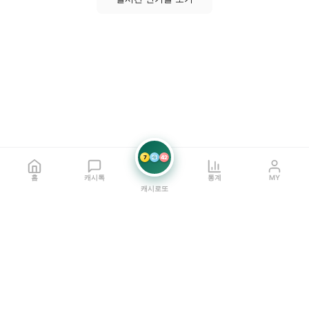
7
21
42
홈
캐시톡
통계
MY
캐시로또