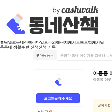
홈
팀워크
동네산책
런마일
모두의챌린지
캐시로또
보험
캐시딜
홈
동네 생활
주변 산책
산책 기록
아동동
아동동
아동동
이웃
아
동
로그인을 해주세요
동
공
공지사항
연/
전체글