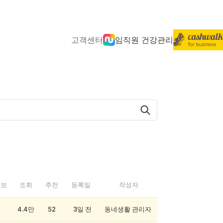
고객센터
임직원 건강관리
정보
조회
추천
등록일
작성자
4.4만
52
3일 전
동네생활 관리자