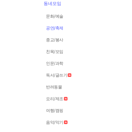
동네모임
문화/예술
공연/축제
종교/봉사
친목/모임
인문/과학
독서/글쓰기
반려동물
요리/제조
여행/캠핑
음악/악기