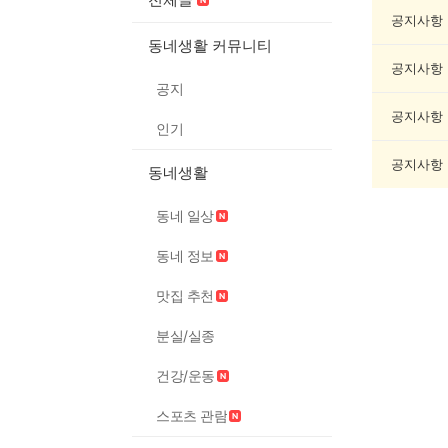
축
제
공지사항
게
동네생활 커뮤니티
시
공지사항
글
공지
목
록
공지사항
인기
공지사항
동네생활
동네 일상
동네 정보
맛집 추천
분실/실종
건강/운동
스포츠 관람