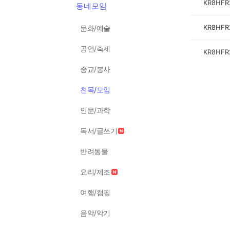
KR8HFR
동네모임
KR8HFR
문화/예술
공연/축제
KR8HFR
종교/봉사
친목/모임
인문/과학
독서/글쓰기
반려동물
요리/제조
여행/캠핑
음악/악기