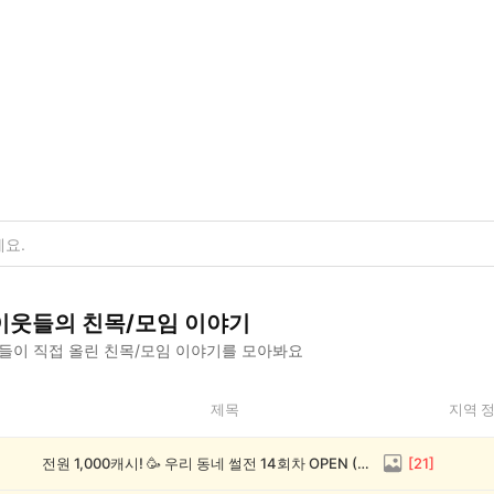
이웃들의
친목/모임
이야기
들이 직접 올린
친목/모임
이야기를 모아봐요
제목
지역 
전원 1,000캐시! 🥳 우리 동네 썰전 14회차 OPEN (~8/17)
[
21
]