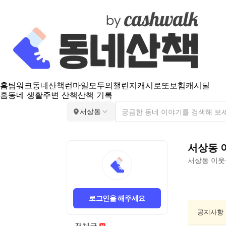
홈
팀워크
동네산책
런마일
모두의챌린지
캐시로또
보험
캐시딜
홈
동네 생활
주변 산책
산책 기록
서상동
서상동
서상동
이웃
서
상
로그인을 해주세요
동
친
공지사항
목/
전체글