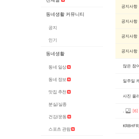
모
임
공지사항
게
동네생활 커뮤니티
시
공지사항
글
공지
목
록
공지사항
인기
공지사항
동네생활
많은 참
동네 일상
동네 정보
일주일 
맛집 추천
사진 올
분실/실종
.
[
6
]
건강/운동
KR8HFR
스포츠 관람