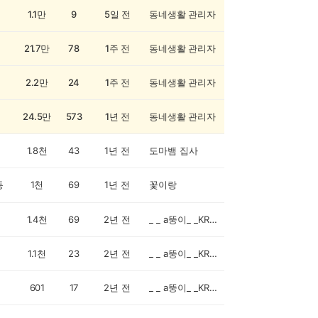
1.1만
9
5일 전
동네생활 관리자
21.7만
78
1주 전
동네생활 관리자
2.2만
24
1주 전
동네생활 관리자
24.5만
573
1년 전
동네생활 관리자
1.8천
43
1년 전
도마뱀 집사
동
1천
69
1년 전
꽃이랑
1.4천
69
2년 전
_ _ a뚱이_ _KR8HFR2_ _
1.1천
23
2년 전
_ _ a뚱이_ _KR8HFR2_ _
601
17
2년 전
_ _ a뚱이_ _KR8HFR2_ _