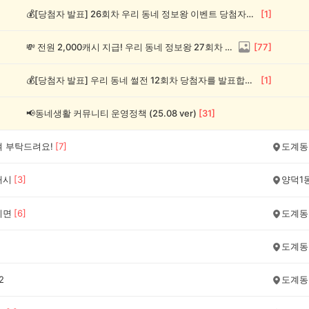
💰[당첨자 발표] 26회차 우리 동네 정보왕 이벤트 당첨자를 발표합니다!
[
1
]
💸 전원 2,000캐시 지급! 우리 동네 정보왕 27회차 (~8/10)
[
77
]
💰[당첨자 발표] 우리 동네 썰전 12회차 당첨자를 발표합니다!
[
1
]
📢동네생활 커뮤니티 운영정책 (25.08 ver)
[
31
]
여 부탁드려요!
[
7
]
도계동
캐시
[
3
]
양덕1
리면
[
6
]
도계동
도계동
2
도계동