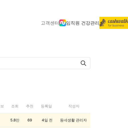
고객센터
임직원 건강관리
정보
조회
추천
등록일
작성자
5.8만
69
4일 전
동네생활 관리자