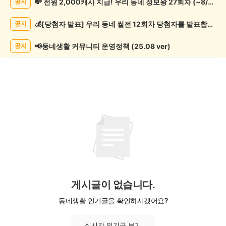
💸 전원 2,000캐시 지급! 우리 동네 정보왕 27회차 (~8/10)
공지
학
게
💰[당첨자 발표] 우리 동네 썰전 12회차 당첨자를 발표합니다!
공지
시
글
목
📢동네생활 커뮤니티 운영정책 (25.08 ver)
공지
록
게시글이 없습니다.
동네생활 인기글을 확인하시겠어요?
실시간 인기글 보기