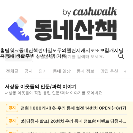
홈
팀워크
동네산책
런마일
모두의챌린지
캐시로또
보험
캐시딜
홈
동네 생활
주변 산책
산책 기록
서상동
전체글
공지
인기
동네 일상
동네 정보
맛집 추천
분실
서상동
이웃들의
인문/과학
이야기
서상동
이웃들이 직접 올린
인문/과학
이야기를 모아봐요
서
전원 1,000캐시! 🥳 우리 동네 썰전 14회차 OPEN (~8/17)
공지
상
동
인
💰[당첨자 발표] 26회차 우리 동네 정보왕 이벤트 당첨자를 발표합니다!
공지
문/
과