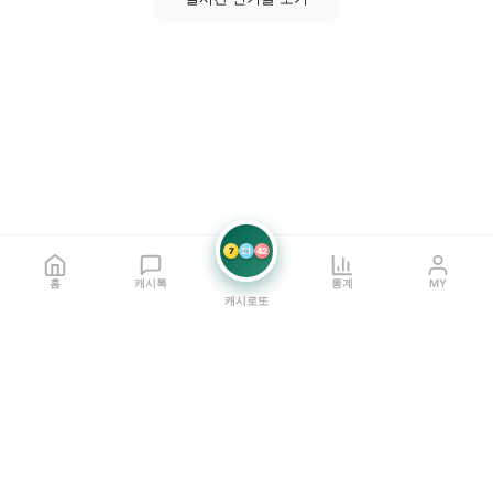
7
21
42
홈
캐시톡
통계
MY
캐시로또