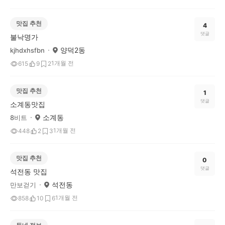
맛집 추천
4
댓글
불낙명가
양덕2동
kjhdxhsfbn
1개월 전
615
9
2
맛집 추천
1
댓글
소계동맛집
소계동
8비트
1개월 전
448
2
3
맛집 추천
0
댓글
석전동 맛집
석전동
만보걷기
1개월 전
858
10
6