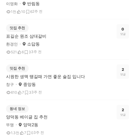
반림동
이영화
2주 전
1천
10
6
맛집 추천
0
댓글
표길순 원조 삼대갈비
소답동
환경인
3주 전
521
6
3
맛집 추천
2
댓글
시원한 생맥 땡길때 가면 좋운 술집 입니다
중앙동
창구
3주 전
610
7
3
동네 정보
2
댓글
양덕동 베이글 집 추천
양덕2동
뚜맹
3주 전
1.3천
7
0