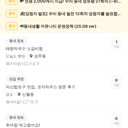
💸 전원 2,000캐시 지급! 우리 동네 정보왕 27회차 (~8/10)
공지
게
시
💰[당첨자 발표] 우리 동네 썰전 12회차 당첨자를 발표합니다!
공지
글
목
록
📢동네생활 커뮤니티 운영정책 (25.08 ver)
공지
동네 정보
1
댓글
태령막국수 소갈비찜
성주동
오늘도 홧팅
1일 전
449
4
2
맛집 추천
0
댓글
마산합포구 맛집, 코지하우스 방문 후기
신월동
댕요
1일 전
695
1
1
동네 정보
0
댓글
추어탕 먹고왔어요!