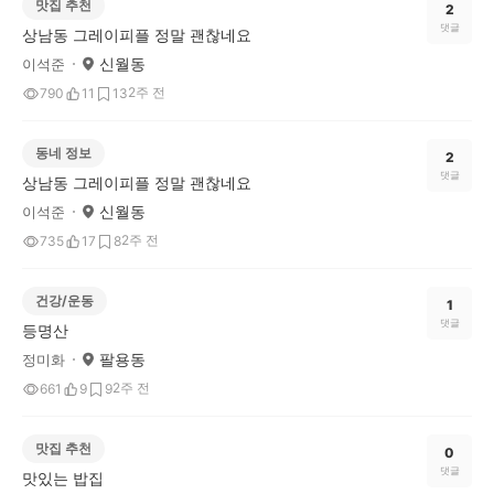
맛집 추천
2
댓글
상남동 그레이피플 정말 괜찮네요
신월동
이석준
2주 전
790
11
13
동네 정보
2
댓글
상남동 그레이피플 정말 괜찮네요
신월동
이석준
2주 전
735
17
8
건강/운동
1
댓글
등명산
팔용동
정미화
2주 전
661
9
9
맛집 추천
0
댓글
맛있는 밥집