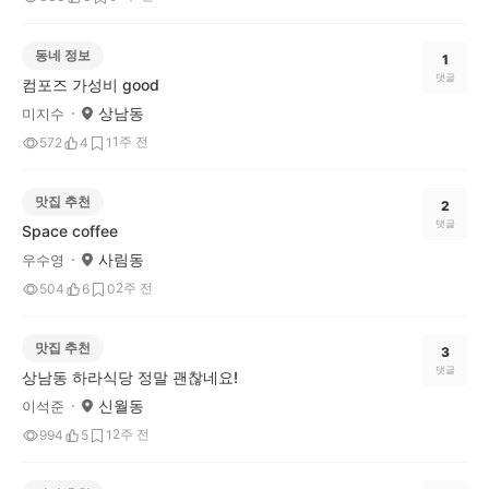
동네 정보
1
댓글
컴포즈 가성비 good
상남동
미지수
1주 전
572
4
1
맛집 추천
2
댓글
Space coffee
사림동
우수영
2주 전
504
6
0
맛집 추천
3
댓글
상남동 하라식당 정말 괜찮네요!
신월동
이석준
2주 전
994
5
1