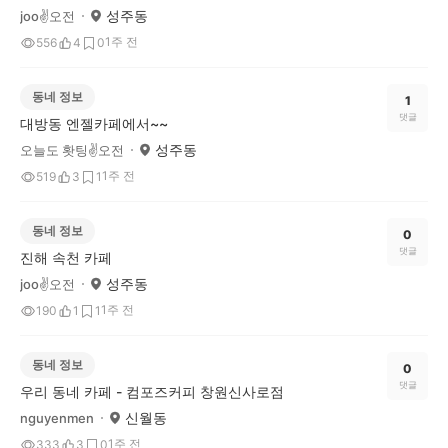
성주동
joo✌️오전
1주 전
556
4
0
동네 정보
1
댓글
대방동 엔젤카페에서~~
성주동
오늘도 홧팅✌️오전
1주 전
519
3
1
동네 정보
0
댓글
진해 속천 카페
성주동
joo✌️오전
1주 전
190
1
1
동네 정보
0
댓글
우리 동네 카페 - 컴포즈커피 창원신사로점
신월동
nguyenmen
1주 전
333
3
0