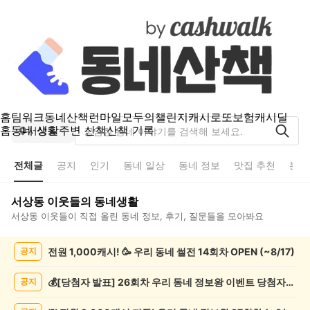
홈
팀워크
동네산책
런마일
모두의챌린지
캐시로또
보험
캐시딜
홈
동네 생활
주변 산책
산책 기록
서상동
전체글
공지
인기
동네 일상
동네 정보
맛집 추천
분실
서상동
이웃들의 동네생활
서상동
이웃들이 직접 올린 동네 정보, 후기, 질문들을 모아봐요
서
전원 1,000캐시! 🥳 우리 동네 썰전 14회차 OPEN (~8/17)
공지
상
동
전
💰[당첨자 발표] 26회차 우리 동네 정보왕 이벤트 당첨자를 발표합니다!
공지
체
글