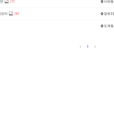
안
[
7
]
사파동
귀요미
[
8
]
장유2
도계동
1