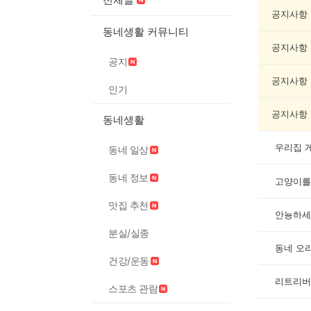
동
물
공지사항
게
동네생활 커뮤니티
시
공지사항
글
공지
목
록
공지사항
인기
공지사항
동네생활
우리집 
동네 일상
동네 정보
고양이를
맛집 추천
안뇽하세
분실/실종
동네 오
건강/운동
리트리버
스포츠 관람