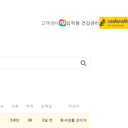
고객센터
임직원 건강관리
정보
조회
추천
등록일
작성자
3.6만
39
2일 전
동네생활 관리자