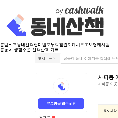
홈
팀워크
동네산책
런마일
모두의챌린지
캐시로또
보험
캐시딜
홈
동네 생활
주변 산책
산책 기록
사파동
사파동
사파동
이웃
사
파
로그인을 해주세요
동
반
공지사항
려
전체글