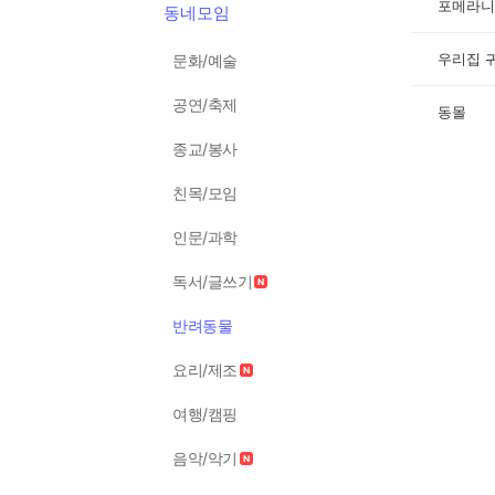
포메라니
동네모임
우리집 
문화/예술
공연/축제
동몰
종교/봉사
친목/모임
인문/과학
독서/글쓰기
반려동물
요리/제조
여행/캠핑
음악/악기