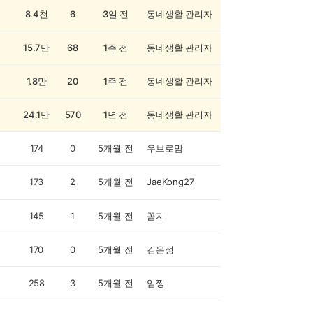
8.4천
6
3일 전
동네생활 관리자
15.7만
68
1주 전
동네생활 관리자
1.8만
20
1주 전
동네생활 관리자
24.1만
570
1년 전
동네생활 관리자
174
0
5개월 전
우브로맘
173
2
5개월 전
JaeKong27
145
1
5개월 전
꼼지
170
0
5개월 전
김은정
258
3
5개월 전
임찡