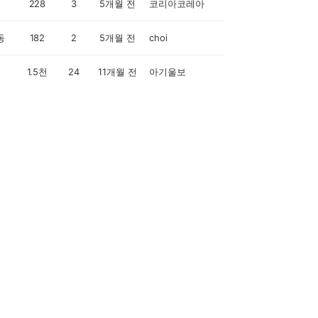
228
3
5개월 전
코리아코레아
동
182
2
5개월 전
choi
1.5천
24
11개월 전
아기울보