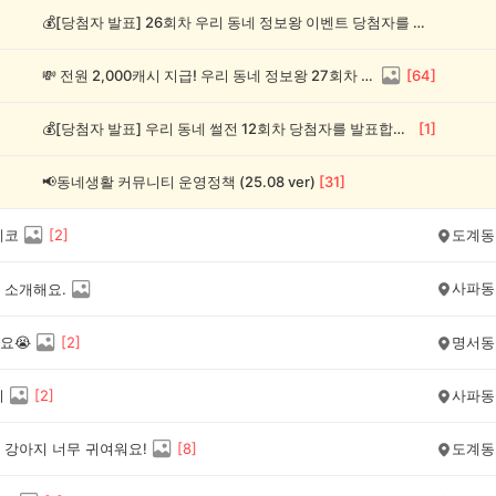
💰[당첨자 발표] 26회차 우리 동네 정보왕 이벤트 당첨자를 발표합니다!
💸 전원 2,000캐시 지급! 우리 동네 정보왕 27회차 (~8/10)
[
64
]
💰[당첨자 발표] 우리 동네 썰전 12회차 당첨자를 발표합니다!
[
1
]
📢동네생활 커뮤니티 운영정책 (25.08 ver)
[
31
]
게코
[
2
]
도계동
사파동
 소개해요.
요😭
[
2
]
명서동
리
[
2
]
사파동
 강아지 너무 귀여워요!
[
8
]
도계동