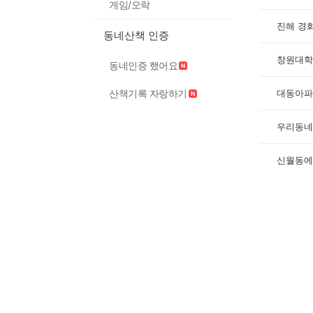
게임/오락
진해 경
동네산책 인증
창원대학
동네인증 했어요
대동아파
산책기록 자랑하기
우리동네