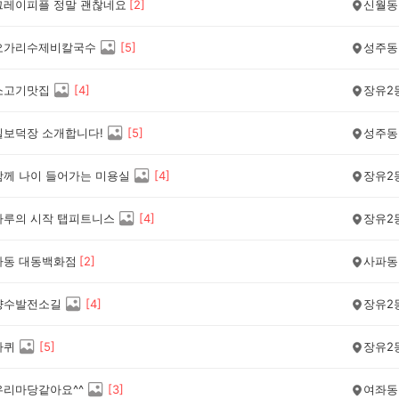
그레이피플 정말 괜찮네요
[
2
]
신월동
오가리수제비칼국수
[
5
]
성주동
소고기맛집
[
4
]
장유2
칠보덕장 소개합니다!
[
5
]
성주동
함께 나이 들어가는 미용실
[
4
]
장유2
하루의 시작 탭피트니스
[
4
]
장유2
파동 대동백화점
[
2
]
사파동
양수발전소길
[
4
]
장유2
바퀴
[
5
]
장유2
우리마당같아요^^
[
3
]
여좌동