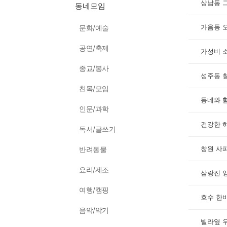
상남동 
동네모임
가음동 
문화/예술
공연/축제
가성비 
종교/봉사
성주동 
친목/모임
동네와 
인문/과학
건강한 
독서/글쓰기
창원 사
반려동물
요리/제조
삼랑진 
여행/캠핑
호수 한
음악/악기
빌라옆 