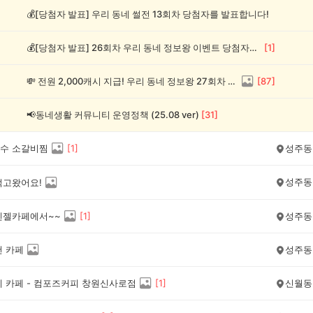
💰[당첨자 발표] 우리 동네 썰전 13회차 당첨자를 발표합니다!
💰[당첨자 발표] 26회차 우리 동네 정보왕 이벤트 당첨자를 발표합니다!
[
1
]
💸 전원 2,000캐시 지급! 우리 동네 정보왕 27회차 (~8/10)
[
87
]
📢동네생활 커뮤니티 운영정책 (25.08 ver)
[
31
]
수 소갈비찜
[
1
]
성주동
성주동
먹고왔어요!
엔젤카페에서~~
[
1
]
성주동
천 카페
성주동
네 카페 - 컴포즈커피 창원신사로점
[
1
]
신월동