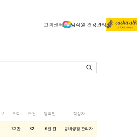
고객센터
임직원 건강관리
정보
조회
추천
등록일
작성자
7.2만
82
6일 전
동네생활 관리자