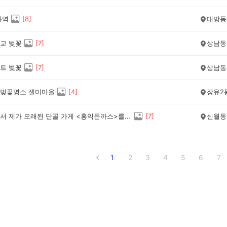
화역
[
8
]
대방동
교 벚꽃
[
7
]
상남동
트 벚꽃
[
7
]
상남동
벚꽃명소 젤미마을
[
4
]
장유2
신월동에서 제가 오래된 단골 가게 <홍익돈까스>를 소개해 드릴게요.
[
7
]
신월동
1
2
3
4
5
6
7