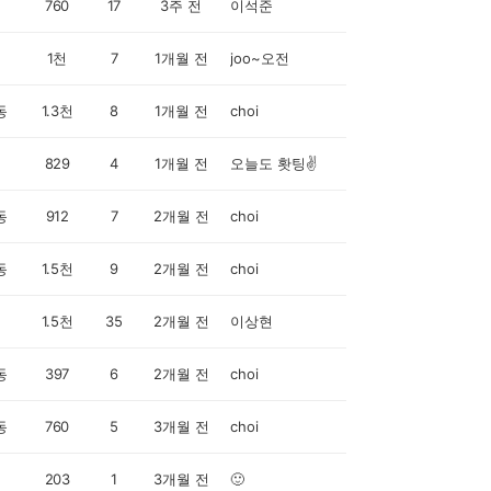
760
17
3주 전
이석준
1천
7
1개월 전
joo~오전
동
1.3천
8
1개월 전
choi
829
4
1개월 전
오늘도 홧팅✌️
동
912
7
2개월 전
choi
동
1.5천
9
2개월 전
choi
1.5천
35
2개월 전
이상현
동
397
6
2개월 전
choi
동
760
5
3개월 전
choi
203
1
3개월 전
🙂