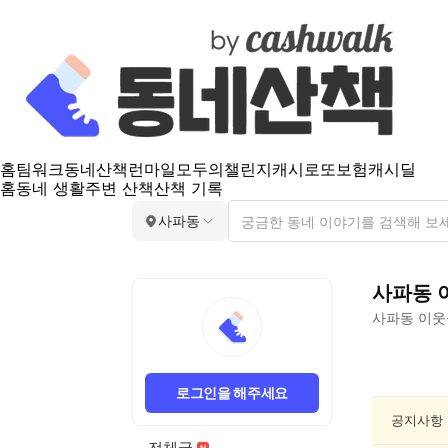
홈
팀워크
동네산책
런마일
모두의챌린지
캐시로또
보험
캐시딜
홈
동네 생활
주변 산책
산책 기록
사파동
사파동
사파동
이웃
사
파
로그인을 해주세요
동
동
공지사항
네
전체글