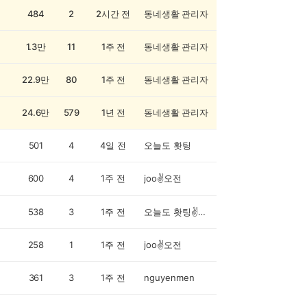
484
2
2시간 전
동네생활 관리자
1.3만
11
1주 전
동네생활 관리자
22.9만
80
1주 전
동네생활 관리자
24.6만
579
1년 전
동네생활 관리자
501
4
4일 전
오늘도 홧팅
600
4
1주 전
joo✌️오전
538
3
1주 전
오늘도 홧팅✌️오전
258
1
1주 전
joo✌️오전
361
3
1주 전
nguyenmen