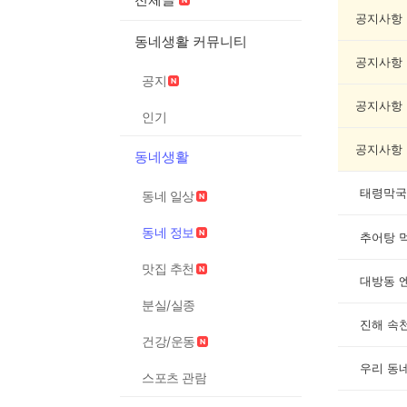
정
보
공지사항
게
동네생활 커뮤니티
시
공지사항
글
공지
목
록
공지사항
인기
공지사항
동네생활
태령막국
동네 일상
동네 정보
추어탕 
맛집 추천
대방동 
분실/실종
진해 속
건강/운동
우리 동
스포츠 관람