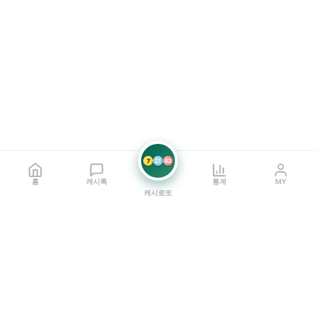
7
21
42
홈
캐시톡
통계
MY
캐시로또