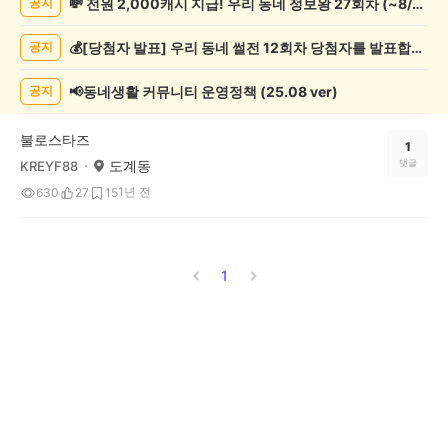
💸 전원 2,000캐시 지급! 우리 동네 정보왕 27회차 (~8/10)
공지
락
게
💰[당첨자 발표] 우리 동네 썰전 12회차 당첨자를 발표합니다!
공지
시
글
목
📢동네생활 커뮤니티 운영정책 (25.08 ver)
공지
록
불로스타즈
1
도계동
댓글
KREYF88
1년 전
630
27
15
1