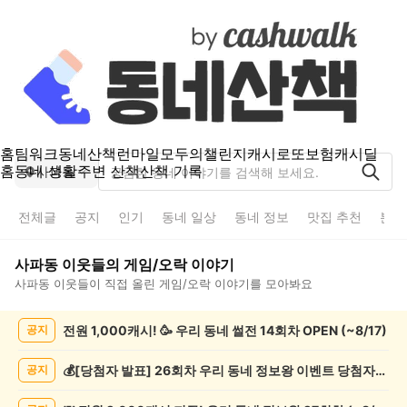
홈
팀워크
동네산책
런마일
모두의챌린지
캐시로또
보험
캐시딜
홈
동네 생활
주변 산책
산책 기록
사파동
전체글
공지
인기
동네 일상
동네 정보
맛집 추천
분실
사파동
이웃들의
게임/오락
이야기
사파동
이웃들이 직접 올린
게임/오락
이야기를 모아봐요
사
전원 1,000캐시! 🥳 우리 동네 썰전 14회차 OPEN (~8/17)
공지
파
동
게
💰[당첨자 발표] 26회차 우리 동네 정보왕 이벤트 당첨자를 발표합니다!
공지
임/
오