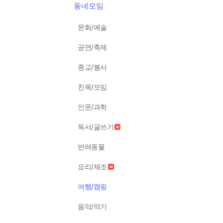
동네모임
문화/예술
공연/축제
종교/봉사
친목/모임
인문/과학
독서/글쓰기
반려동물
요리/제조
여행/캠핑
음악/악기