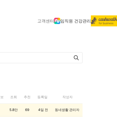
고객센터
임직원 건강관리
정보
조회
추천
등록일
작성자
5.8만
69
4일 전
동네생활 관리자