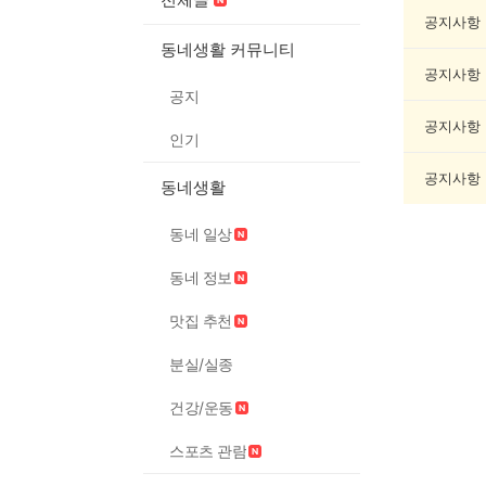
캠
핑
공지사항
게
동네생활 커뮤니티
시
공지사항
글
공지
목
록
공지사항
인기
공지사항
동네생활
동네 일상
동네 정보
맛집 추천
분실/실종
건강/운동
스포츠 관람