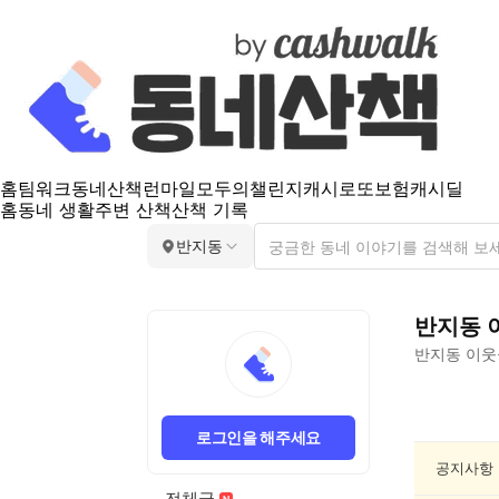
홈
팀워크
동네산책
런마일
모두의챌린지
캐시로또
보험
캐시딜
홈
동네 생활
주변 산책
산책 기록
반지동
반지동
반지동
이웃
반
지
로그인을 해주세요
동
여
공지사항
행/
전체글