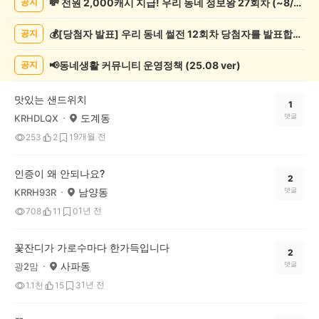
💸 전원 2,000캐시 지급! 우리 동네 정보왕 27회차 (~8/10)
공지
증
했
💰[당첨자 발표] 우리 동네 썰전 12회차 당첨자를 발표합니다!
공지
어
요
게
📢동네생활 커뮤니티 운영정책 (25.08 ver)
공지
시
글
맛있는 샌드위치
목
1
도계동
댓글
KRHDLQX
록
9개월 전
253
2
1
인증이 왜 안되나요?
2
남양동
댓글
KRRH93R
1년 전
708
11
0
꽃잔디가 가로수마다 한가득입니다
2
사파동
댓글
광2맘
1년 전
1.1천
15
3