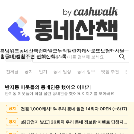
홈
팀워크
동네산책
런마일
모두의챌린지
캐시로또
보험
캐시딜
홈
동네 생활
주변 산책
산책 기록
반지동
전체글
공지
인기
동네 일상
동네 정보
맛집 추천
분실
반지동
이웃들의
동네인증 했어요
이야기
반지동
이웃들이 직접 올린
동네인증 했어요
이야기를 모아봐요
반
전원 1,000캐시! 🥳 우리 동네 썰전 14회차 OPEN (~8/17)
공지
지
동
동
💰[당첨자 발표] 26회차 우리 동네 정보왕 이벤트 당첨자를 발표합니다!
공지
네
인