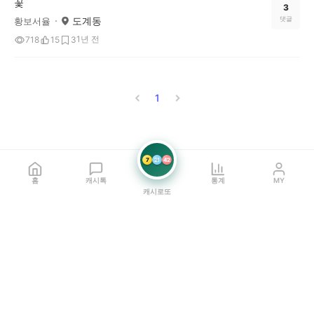
꽃
3
도계동
댓글
황보서율
1년 전
718
15
3
1
7
21
42
홈
캐시톡
통계
MY
캐시로또