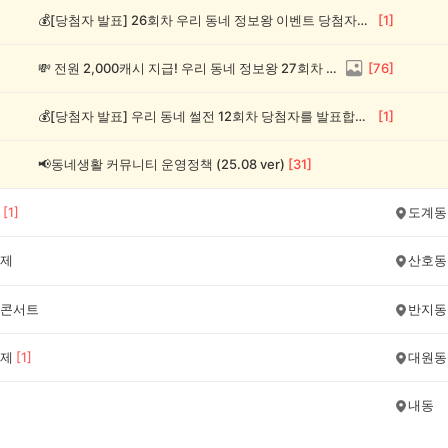
💰[당첨자 발표] 26회차 우리 동네 정보왕 이벤트 당첨자를 발표합니다!
[
1
]
💸 전원 2,000캐시 지급! 우리 동네 정보왕 27회차 (~8/10)
[
76
]
💰[당첨자 발표] 우리 동네 썰전 12회차 당첨자를 발표합니다!
[
1
]
📢동네생활 커뮤니티 운영정책 (25.08 ver)
[
31
]
[
1
]
도계동
제
산호동
콘서트
반지동
제
[
1
]
대원동
내동