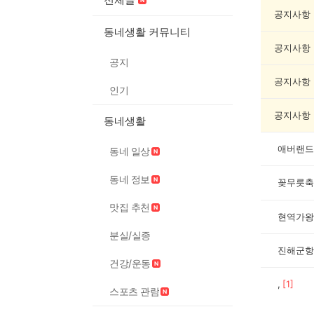
축
제
공지사항
게
동네생활 커뮤니티
시
공지사항
글
공지
목
록
공지사항
인기
공지사항
동네생활
애버랜드
동네 일상
동네 정보
꽂무릇축
맛집 추천
현역가왕
분실/실종
진해군항
건강/운동
,
[
1
]
스포츠 관람