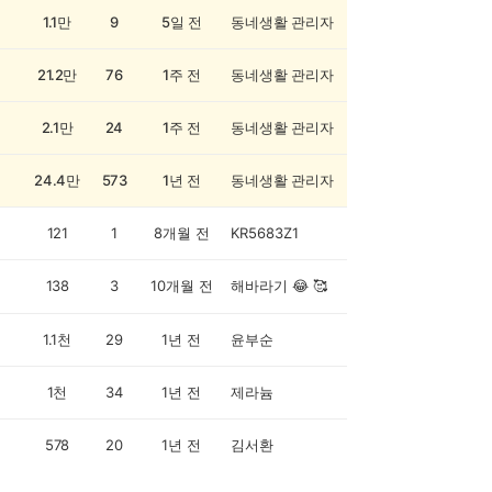
1.1만
9
5일 전
동네생활 관리자
21.2만
76
1주 전
동네생활 관리자
2.1만
24
1주 전
동네생활 관리자
24.4만
573
1년 전
동네생활 관리자
121
1
8개월 전
KR5683Z1
138
3
10개월 전
해바라기 😂 🥰
1.1천
29
1년 전
윤부순
1천
34
1년 전
제라늄
578
20
1년 전
김서환