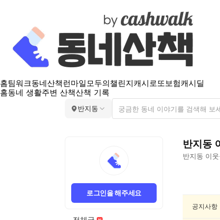
홈
팀워크
동네산책
런마일
모두의챌린지
캐시로또
보험
캐시딜
홈
동네 생활
주변 산책
산책 기록
반지동
반지동
반지동
이웃
반
지
로그인을 해주세요
동
공
공지사항
연/
전체글