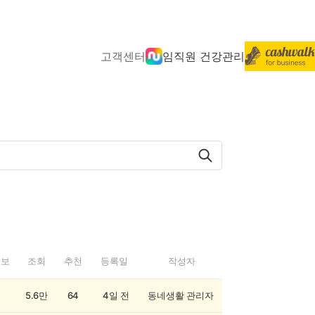
고객센터
임직원 건강관리
정보
조회
추천
등록일
작성자
5.6만
64
4일 전
동네생활 관리자