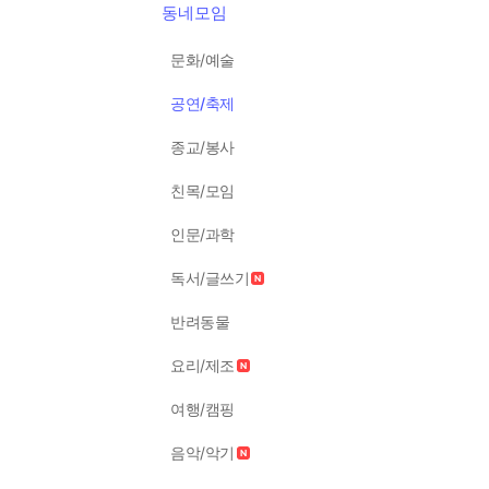
동네모임
문화/예술
공연/축제
종교/봉사
친목/모임
인문/과학
독서/글쓰기
반려동물
요리/제조
여행/캠핑
음악/악기