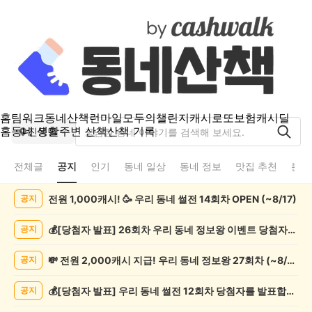
홈
팀워크
동네산책
런마일
모두의챌린지
캐시로또
보험
캐시딜
홈
동네 생활
주변 산책
산책 기록
진동면
전체글
공지
인기
동네 일상
동네 정보
맛집 추천
분실
진
전원 1,000캐시! 🥳 우리 동네 썰전 14회차 OPEN (~8/17)
공지
동
면
공
💰[당첨자 발표] 26회차 우리 동네 정보왕 이벤트 당첨자를 발표합니다!
공지
지
게
💸 전원 2,000캐시 지급! 우리 동네 정보왕 27회차 (~8/10)
공지
시
글
💰[당첨자 발표] 우리 동네 썰전 12회차 당첨자를 발표합니다!
공지
목
록