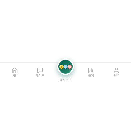
7
21
42
홈
캐시톡
통계
MY
캐시로또