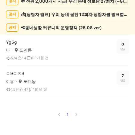
💸 전원 2,000캐시 지급! 우리 동네 정보왕 27회차 (~8/10)
공지
종
게
💰[당첨자 발표] 우리 동네 썰전 12회차 당첨자를 발표합니다!
공지
시
글
목
📢동네생활 커뮤니티 운영정책 (25.08 ver)
공지
록
Yg5g
0
도계동
댓글
나
11개월 전
574
14
8
ㄷ9ㄷㅈ9
7
도계동
댓글
이용
1년 전
1.5천
47
19
1