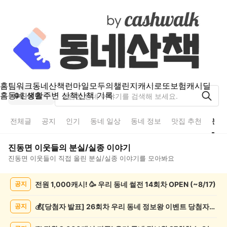
홈
팀워크
동네산책
런마일
모두의챌린지
캐시로또
보험
캐시딜
홈
동네 생활
주변 산책
산책 기록
진동면
전체글
공지
인기
동네 일상
동네 정보
맛집 추천
분실
진동면
이웃들의
분실/실종
이야기
진동면
이웃들이 직접 올린
분실/실종
이야기를 모아봐요
진
전원 1,000캐시! 🥳 우리 동네 썰전 14회차 OPEN (~8/17)
공지
동
면
분
💰[당첨자 발표] 26회차 우리 동네 정보왕 이벤트 당첨자를 발표합니다!
공지
실/
실