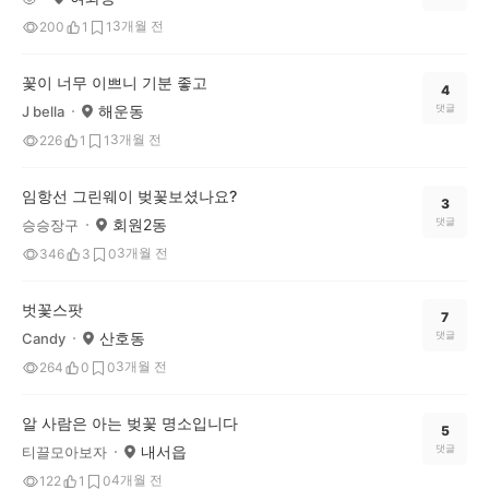
3개월 전
200
1
1
꽃이 너무 이쁘니 기분 좋고
4
해운동
댓글
J bella
3개월 전
226
1
1
임항선 그린웨이 벚꽃보셨나요?
3
회원2동
댓글
승승장구
3개월 전
346
3
0
벗꽃스팟
7
산호동
댓글
Candy
3개월 전
264
0
0
알 사람은 아는 벚꽃 명소입니다
5
내서읍
댓글
티끌모아보자
4개월 전
122
1
0