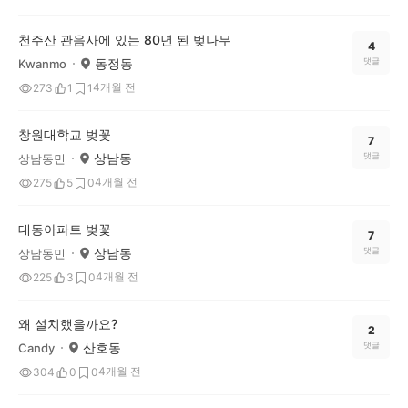
천주산 관음사에 있는 80년 된 벚나무
4
동정동
댓글
Kwanmo
4개월 전
273
1
1
창원대학교 벚꽃
7
상남동
댓글
상남동민
4개월 전
275
5
0
대동아파트 벚꽃
7
상남동
댓글
상남동민
4개월 전
225
3
0
왜 설치했을까요?
2
산호동
댓글
Candy
4개월 전
304
0
0