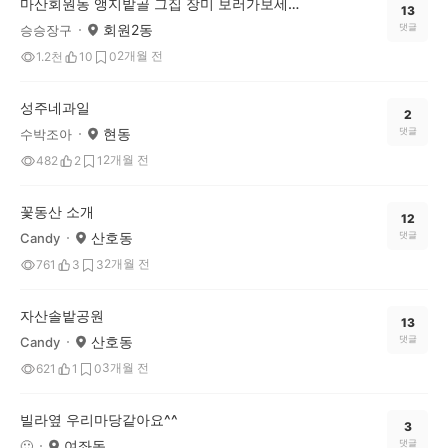
마산회원동 앵지밭골 그집 장미 보러가보세요^^
13
회원2동
댓글
승승장구
2개월 전
1.2천
10
0
성주네과일
2
현동
댓글
수박조아
2개월 전
482
2
1
꽃동산 소개
12
산호동
댓글
Candy
2개월 전
761
3
3
자산솔밭공원
13
산호동
댓글
Candy
3개월 전
621
1
0
빌라옆 우리마당같아요^^
3
여좌동
댓글
🙂