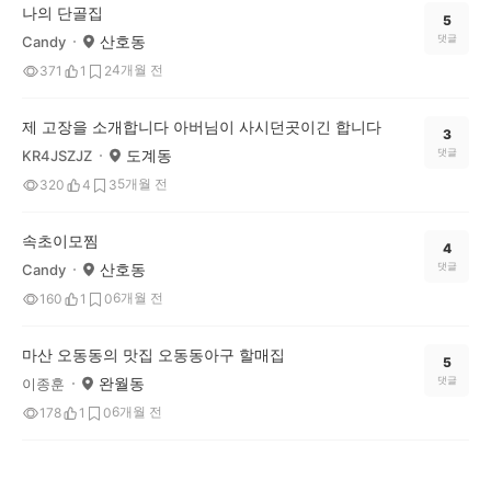
나의 단골집
5
산호동
댓글
Candy
4개월 전
371
1
2
제 고장을 소개합니다 아버님이 사시던곳이긴 합니다
3
도계동
댓글
KR4JSZJZ
5개월 전
320
4
3
속초이모찜
4
산호동
댓글
Candy
6개월 전
160
1
0
마산 오동동의 맛집 오동동아구 할매집
5
완월동
댓글
이종훈
6개월 전
178
1
0