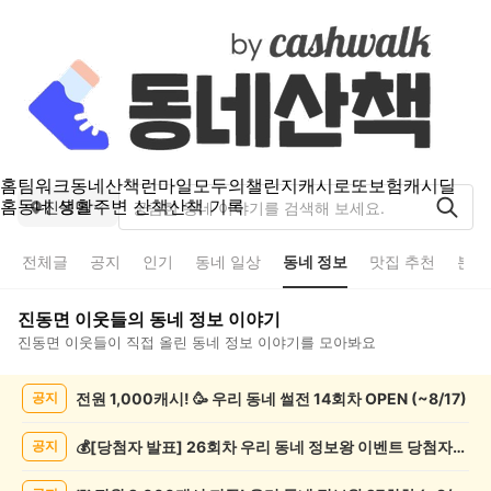
홈
팀워크
동네산책
런마일
모두의챌린지
캐시로또
보험
캐시딜
홈
동네 생활
주변 산책
산책 기록
진동면
전체글
공지
인기
동네 일상
동네 정보
맛집 추천
분실
진동면
이웃들의
동네 정보
이야기
진동면
이웃들이 직접 올린
동네 정보
이야기를 모아봐요
진
전원 1,000캐시! 🥳 우리 동네 썰전 14회차 OPEN (~8/17)
공지
동
면
동
💰[당첨자 발표] 26회차 우리 동네 정보왕 이벤트 당첨자를 발표합니다!
공지
네
정