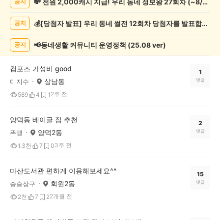
💸 전원 2,000캐시 지급! 우리 동네 정보왕 27회차 (~8/10)
공지
보
게
💰[당첨자 발표] 우리 동네 썰전 12회차 당첨자를 발표합니다!
공지
시
글
목
📢동네생활 커뮤니티 운영정책 (25.08 ver)
공지
록
컴포즈 가성비 good
1
상남동
댓글
미지수
2주 전
589
4
1
양덕동 베이글 집 추천
2
양덕2동
댓글
뚜맹
3주 전
1.3천
7
0
마산도서관 편하게 이용해보세요^^
15
회원2동
댓글
승승장구
2개월 전
2천
7
2