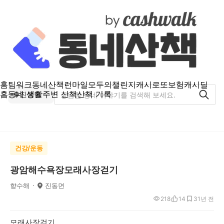
홈
팀워크
동네산책
런마일
모두의챌린지
캐시로또
보험
캐시딜
홈
동네 생활
주변 산책
산책 기록
진동면
건강/운동
광암해수욕장모래사장걷기
향수해
진동면
218
14
3
1년 전
모래사장걷기