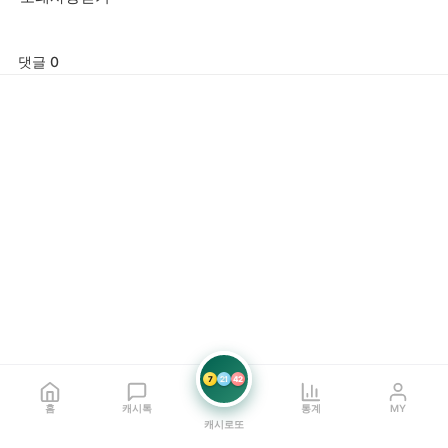
댓글 0
7
21
42
홈
캐시톡
통계
MY
캐시로또